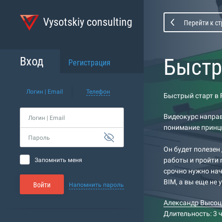
Vysotskiy consulting
Перейти к с
Быстры
Вход
Регистрация
Логин | Email
Телефон
Быстрый старт в R
Видеокурс направ
Логин | Email
понимание принц
Пароль
Он будет полезен
работы и пройти 
Запомнить меня
срочно нужно нач
BIM, а вы еще не
Войти
Напомнить пароль
Александр Высоц
Длительность: 3 