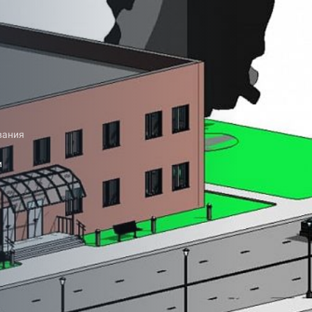
вания
и