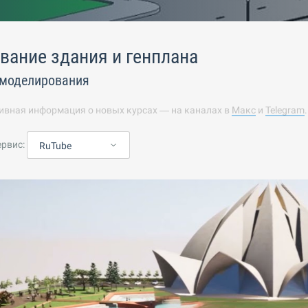
ание здания и генплана
 моделирования
ивная информация о новых курсах — на каналах в
Макс
и
Telegram
ервис:
RuTube