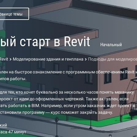
транице темы
й старт в Revit
Начальный
evit
Моделирование здания и генплана
Подходы для моделиро
лен на быстрое ознакомление с программным обеспечением Revit 
ипов работы.
 для тех, кто хочет буквально за несколько часов понять механику
проект от идеи до оформленных чертежей. Также актуален, если
ать работать в BIM. Например, если утром заказчик ждет проект в
 установили программу — курс поможет закрыть задачу.
кий
часа 47 минут