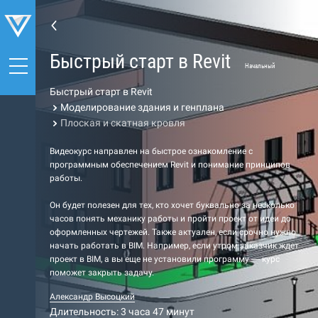
Быстрый старт в Revit
Начальный
Быстрый старт в Revit
Моделирование здания и генплана
Плоская и скатная кровля
Видеокурс направлен на быстрое ознакомление с
программным обеспечением Revit и понимание принципов
работы.
Он будет полезен для тех, кто хочет буквально за несколько
часов понять механику работы и пройти проект от идеи до
оформленных чертежей. Также актуален, если срочно нужно
начать работать в BIM. Например, если утром заказчик ждет
проект в BIM, а вы еще не установили программу — курс
поможет закрыть задачу.
Александр Высоцкий
Длительность: 3 часа 47 минут