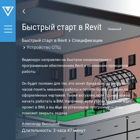
Быстрый старт в Revit
Начальный
Быстрый старт в Revit
Спецификации
Устройство СПЦ
Видеокурс направлен на быстрое ознакомление с
программным обеспечением Revit и понимание принципов
работы.
Он будет полезен для тех, кто хочет буквально за несколько
часов понять механику работы и пройти проект от идеи до
оформленных чертежей. Также актуален, если срочно нужно
начать работать в BIM. Например, если утром заказчик ждет
проект в BIM, а вы еще не установили программу — курс
поможет закрыть задачу.
Александр Высоцкий
Длительность: 3 часа 47 минут