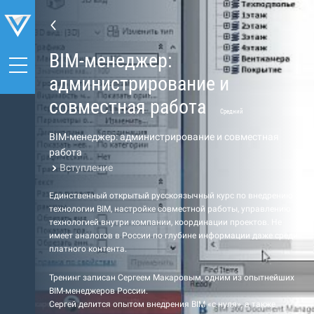
BIM-менеджер:
администрирование и
совместная работа
Средний
BIM-менеджер: администрирование и совместная
работа
Вступление
Единственный открытый русскоязычный курс по внедрению
технологии BIM, настройке совместной работы, управлению
технологией внутри компании, координации проектов. Не
имеет аналогов в России по глубине информации даже среди
платного контента.
Тренинг записан Сергеем Макаровым, одним из опытнейших
BIM-менеджеров России.
Сергей делится опытом внедрения BIM «с нуля», а также