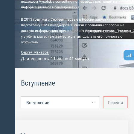
подходом Vysotskiy consulting по переводу компаний на
информационное моделирование.
В 2013 году мы с Сергеем первые в России запустили
подготовку BIM-менеджеров. В связи с большим спросом на
данную информацию приняли решение кардинально
углубить материал и вместе с этим сделать его полностью
открытым.
Сергей Макаров
Длительность: 11 часов 41 минута
Вступление
Вступление
Перейти