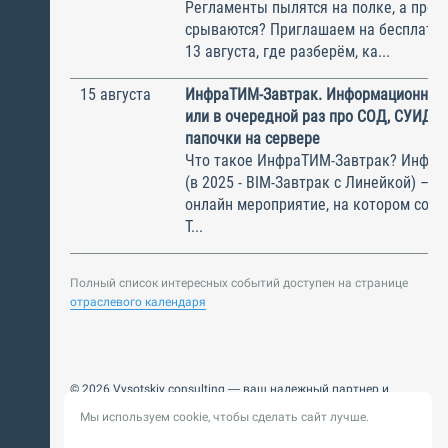
Регламенты пылятся на полке, а прое
срываются? Приглашаем на бесплатн
13 августа, где разберём, ка...
15 августа
ИнфраТИМ-Завтрак. Информационный
или в очередной раз про СОД, СУИД и
папочки на сервере
Что такое ИнфраТИМ-Завтрак? Инфра
(в 2025 - BIM-Завтрак с Линейкой) – э
онлайн мероприятие, на котором соби
Т...
Полный список интересных событий доступен на странице
отраслевого календаря
© 2026 Vysotskiy consulting — ваш надежный партнер и
интегратор
Мы используем cookie, чтобы сделать сайт лучше.
Цифровизация, BIM, ИИ. Внедряем и оптимизируем
технологии, ускоряем рост и системность бизнеса