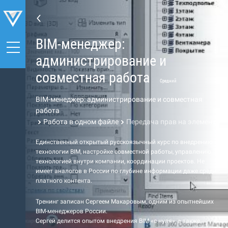
BIM-менеджер:
администрирование и
совместная работа
Средний
BIM-менеджер: администрирование и совместная
работа
Работа в одном файле
Передача прав на элемент
Единственный открытый русскоязычный курс по внедрению
технологии BIM, настройке совместной работы, управлению
технологией внутри компании, координации проектов. Не
имеет аналогов в России по глубине информации даже среди
платного контента.
Тренинг записан Сергеем Макаровым, одним из опытнейших
BIM-менеджеров России.
Сергей делится опытом внедрения BIM «с нуля», а также