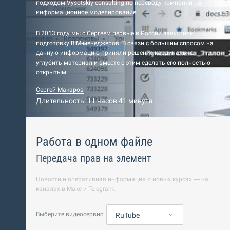
подходом Vysotskiy consulting по переводу компаний на
информационное моделирование.
В 2013 году мы с Сергеем первые в России запустили
подготовку BIM-менеджеров. В связи с большим спросом на
данную информацию приняли решение кардинально
углубить материал и вместе с этим сделать его полностью
открытым.
Сергей Макаров
Длительность: 11 часов 41 минута
Работа в одном файле
Передача прав на элемент
Новости и оперативная информация о новых курсах — на
каналах в
Макс
и
Telegram
.
Выберите видеосервис:
RuTube