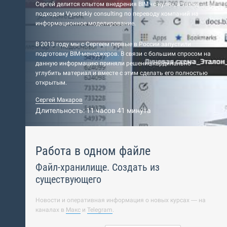
Сергей делится опытом внедрения BIM «с нуля», а также
подходом Vysotskiy consulting по переводу компаний на
информационное моделирование.
В 2013 году мы с Сергеем первые в России запустили
подготовку BIM-менеджеров. В связи с большим спросом на
данную информацию приняли решение кардинально
углубить материал и вместе с этим сделать его полностью
открытым.
Сергей Макаров
Длительность: 11 часов 41 минута
Работа в одном файле
Файл-хранилище. Создать из
существующего
Новости и оперативная информация о новых курсах — на
каналах в
Макс
и
Telegram
.