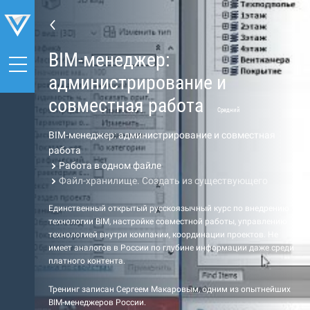
BIM-менеджер:
администрирование и
совместная работа
Средний
BIM-менеджер: администрирование и совместная
работа
Работа в одном файле
Файл-хранилище. Создать из существующего
Единственный открытый русскоязычный курс по внедрению
технологии BIM, настройке совместной работы, управлению
технологией внутри компании, координации проектов. Не
имеет аналогов в России по глубине информации даже среди
платного контента.
Тренинг записан Сергеем Макаровым, одним из опытнейших
BIM-менеджеров России.