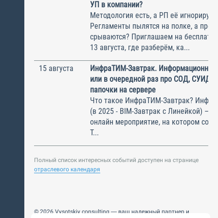
УП в компании?
Методология есть, а РП её игнорирую
Регламенты пылятся на полке, а прое
срываются? Приглашаем на бесплатн
13 августа, где разберём, ка...
15 августа
ИнфраТИМ-Завтрак. Информационный
или в очередной раз про СОД, СУИД и
папочки на сервере
Что такое ИнфраТИМ-Завтрак? Инфра
(в 2025 - BIM-Завтрак с Линейкой) – э
онлайн мероприятие, на котором соби
Т...
Полный список интересных событий доступен на странице
отраслевого календаря
© 2026 Vysotskiy consulting — ваш надежный партнер и