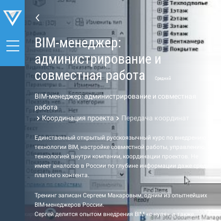
BIM-менеджер:
администрирование и
совместная работа
Средний
BIM-менеджер: администрирование и совместная
работа
Координация проекта
Передача координат
Единственный открытый русскоязычный курс по внедрению
технологии BIM, настройке совместной работы, управлению
технологией внутри компании, координации проектов. Не
имеет аналогов в России по глубине информации даже среди
платного контента.
Тренинг записан Сергеем Макаровым, одним из опытнейших
BIM-менеджеров России.
Сергей делится опытом внедрения BIM «с нуля», а также