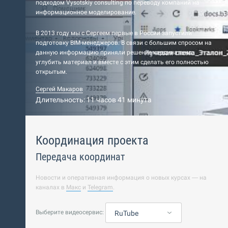
подходом Vysotskiy consulting по переводу компаний на
информационное моделирование.
В 2013 году мы с Сергеем первые в России запустили
подготовку BIM-менеджеров. В связи с большим спросом на
данную информацию приняли решение кардинально
углубить материал и вместе с этим сделать его полностью
открытым.
Сергей Макаров
Длительность: 11 часов 41 минута
Координация проекта
Передача координат
Новости и оперативная информация о новых курсах — на
каналах в
Макс
и
Telegram
.
Выберите видеосервис:
RuTube