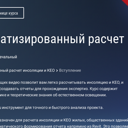
нице курса
атизированный расчет 
ачальный
ный расчет инсоляции и КЕО
Вступление
щих видео позволит вам легко рассчитывать инсоляцию и КЕО, и
создавать отчеты для прохождения экспертиз. Курс содержит
ике и теоретические знания об естественном освещении.
аш инструмент для точного и быстрого анализа проекта.
азначен для расчета инсоляции и КЕО жилых, общественных зданий
атического формирования отчета напрямую из Revit. Это позволя