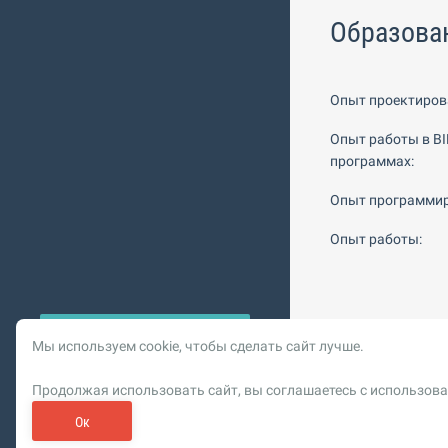
Образова
Опыт проектиров
Опыт работы в BI
программах:
Опыт программир
Опыт работы:
Мы используем cookie, чтобы сделать сайт лучше.
© 2026 Vysotskiy co
Продолжая использовать сайт, вы соглашаетесь с использова
Цифровизация, BIM,
Реклама. ООО «РОМБИТ»
Ок
Пользовательское сог
Обновлен
О рекламе на bim.vc