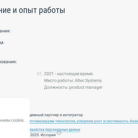
ние и опыт работы
ания:
M-
ования:
2021 - настоящее время.
Место работы: Altec Systems
Должность: product manager
nsulting — ваш надежный партнер и интегратор
нием cookie.
 ИИ. Внедряем и оптимизируем технологии, ускоряем рост и системность биз
лашение
Политика обработки персональных данных
ие от 14 ноября 2025. История