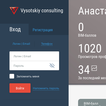
Анаст
Vysotskiy consulting
0
Вход
Регистрация
BIM-баллов
1020
Логин | Email
Телефон
Просмотров про
Логин | Email
34
Пароль
Запомнить меня
За последний ме
Войти
Напомнить пароль
BIM-балл