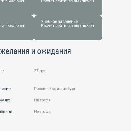
нга выключен
Расчёт рейтинга выключен
Учебное заведение
нга выключен
Расчёт рейтинга выключен
ожелания и ожидания
ое
27 лет,
жение:
Россия, Екатеринбург
езду:
Не готов
лённой
Не готов