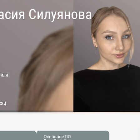
асия Силуянова
филя
сяц
Основное ПО