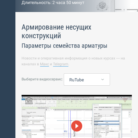
Длительность: 2 часа 50 минут
Армирование несущих
конструкций
Параметры семейства арматуры
Новости и оперативная информация о новых курсах — на
каналах в
Макс
и
Telegram
.
Выберите видеосервис:
RuTube