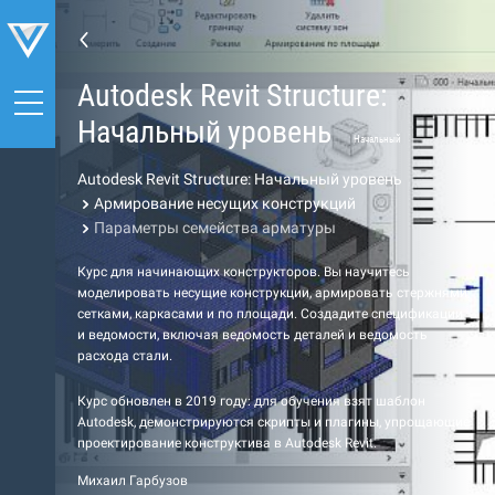
Autodesk Revit Structure:
Начальный уровень
Начальный
Autodesk Revit Structure: Начальный уровень
Армирование несущих конструкций
Параметры семейства арматуры
Курс для начинающих конструкторов. Вы научитесь
моделировать несущие конструкции, армировать стержнями,
сетками, каркасами и по площади. Создадите спецификации
и ведомости, включая ведомость деталей и ведомость
расхода стали.
Курс обновлен в 2019 году: для обучения взят шаблон
Autodesk, демонстрируются скрипты и плагины, упрощающие
проектирование конструктива в Autodesk Revit.
Михаил Гарбузов