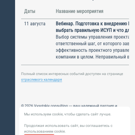
Даты
Название мероприятия
11 августа
Вебинар. Подготовка к внедрению ИС
выбрать правильную ИСУП и что для 
Выбор системы управления проектам
ответственный шаг, от которого завис
эффективность проектного управлени
компании в целом. Неправильный выбо
Полный список интересных событий доступен на странице
отраслевого календаря
© 2026 Vysotskiy consulting — ваш надежный партнер и
интегратор
Мы используем cookie, чтобы сделать сайт лучше.
Цифровизация, BIM, ИИ. Внедряем и оптимизируем
технологии, ускоряем рост и системность бизнеса
Продолжая использовать сайт, вы соглашаетесь с
Пользовательское
Политика обработки персональных
использованием cookie.
соглашение
данных