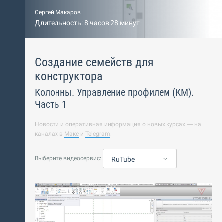
Сергей Макаров
Длительность: 8 часов 28 минут
Создание семейств для
конструктора
Колонны. Управление профилем (КМ).
Часть 1
Новости и оперативная информация о новых курсах — на
каналах в
Макс
и
Telegram
.
Выберите видеосервис:
RuTube