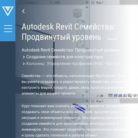
Autodesk Revit Семейства:
Продвинутый уровень
Средний
Autodesk Revit Семейства: Продвинутый уровень
Создание семейств для конструктора
Колонны. Управление профилем (КМ). Часть 1
Семейства — это объекты, наполняющие Revit-проект. Если
вы умеете создавать и редактировать семейства, то можете
настроить марки, создать двери, окна, колонны, инженерные
элементы для вашего проекта.
Курс поможет вам освоить редактор семейств. Вы научитесь
создавать свои объекты всех категорий: архитектурные,
несущие и инженерные элементы. Мы отдельно рассмотрели
создание семейств для архитекторов, конструкторов и
инженеров. Это поможет закрепить теоретический материал
и сразу сделать полезный в работе объект.