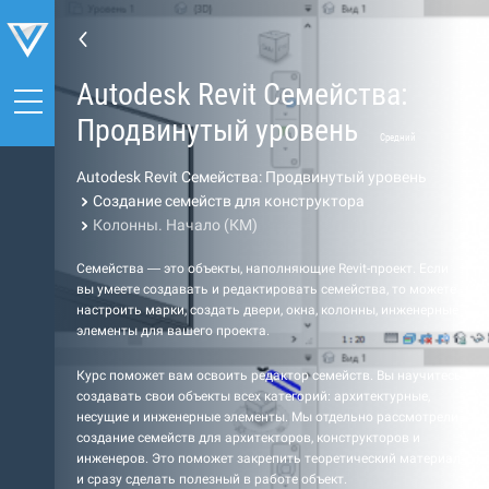
Autodesk Revit Семейства:
Продвинутый уровень
Средний
Autodesk Revit Семейства: Продвинутый уровень
Создание семейств для конструктора
Колонны. Начало (КМ)
Семейства — это объекты, наполняющие Revit-проект. Если
вы умеете создавать и редактировать семейства, то можете
настроить марки, создать двери, окна, колонны, инженерные
элементы для вашего проекта.
Курс поможет вам освоить редактор семейств. Вы научитесь
создавать свои объекты всех категорий: архитектурные,
несущие и инженерные элементы. Мы отдельно рассмотрели
создание семейств для архитекторов, конструкторов и
инженеров. Это поможет закрепить теоретический материал
и сразу сделать полезный в работе объект.