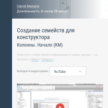
Сергей Макаров
Длительность: 8 часов 28 минут
Создание семейств для
конструктора
Колонны. Начало (КМ)
Новости и оперативная информация о новых курсах — на
каналах в
Макс
и
Telegram
.
Выберите видеосервис:
RuTube