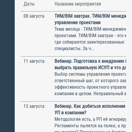
Даты
Название мероприятия
08 августа
ТИМ/BIM завтрак. ТИМ/BIM менеджме
управление проектами
Тема месяца - ТИМ/BIM менеджмент и
проектами. ТИМ/BIM завтрак - это ме
где собираются заинтересованные Т
специалисты. За ч...
11 августа
Вебинар. Подготовка к внедрению ИС
выбрать правильную ИСУП и что для 
Выбор системы управления проектам
ответственный шаг, от которого завис
эффективность проектного управлени
компании в целом. Неправильный выбо
13 августа
Вебинар. Как добиться исполнения м
УП в компании?
Методология есть, а РП её игнорирую
Регламенты пылятся на полке, а прое