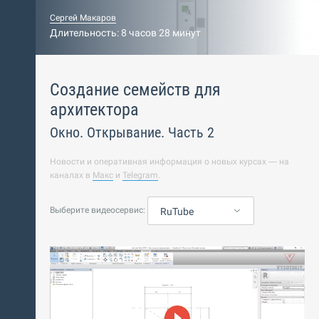
Сергей Макаров
Длительность: 8 часов 28 минут
Создание семейств для
архитектора
Окно. Открывание. Часть 2
Новости и оперативная информация о новых курсах — на
каналах в
Макс
и
Telegram
.
Выберите видеосервис:
RuTube