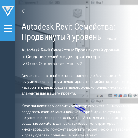
Autodesk Revit Семейства:
Продвинутый уровень
Средний
Autodesk Revit Семейства: Продвинутый уровень
Создание семейств для архитектора
Окно. Открывание. Часть 2
Семейства — это объекты, наполняющие Revit-проект. Если
вы умеете создавать и редактировать семейства, то можете
настроить марки, создать двери, окна, колонны, инженерные
элементы для вашего проекта.
Курс поможет вам освоить редактор семейств. Вы научитесь
создавать свои объекты всех категорий: архитектурные,
несущие и инженерные элементы. Мы отдельно рассмотрели
создание семейств для архитекторов, конструкторов и
инженеров. Это поможет закрепить теоретический материал
и сразу сделать полезный в работе объект.