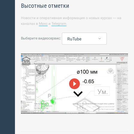
Высотные отметки
Новости и оперативная информация о новых курсах — на
каналах в
Макс
и
Telegram
.
Выберите видеосервис:
RuTube