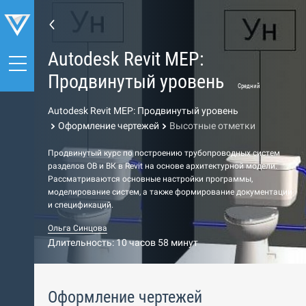
Autodesk Revit MEP:
Продвинутый уровень
Средний
Autodesk Revit MEP: Продвинутый уровень
Оформление чертежей
Высотные отметки
Продвинутый курс по построению трубопроводных систем
разделов ОВ и ВК в Revit на основе архитектурной модели.
Рассматриваются основные настройки программы,
моделирование систем, а также формирование документации
и спецификаций.
Ольга Синцова
Длительность: 10 часов 58 минут
Оформление чертежей