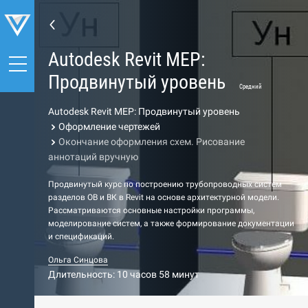
Autodesk Revit MEP:
Продвинутый уровень
Средний
Autodesk Revit MEP: Продвинутый уровень
Оформление чертежей
Окончание оформления схем. Рисование
аннотаций вручную
Продвинутый курс по построению трубопроводных систем
разделов ОВ и ВК в Revit на основе архитектурной модели.
Рассматриваются основные настройки программы,
моделирование систем, а также формирование документации
и спецификаций.
Ольга Синцова
Длительность: 10 часов 58 минут