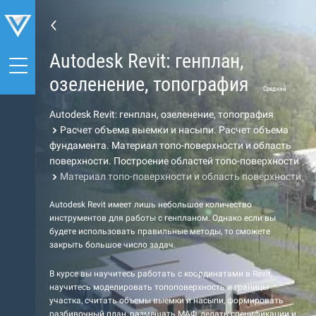
Autodesk Revit: генплан,
озеленение, топография
Средний
Autodesk Revit: генплан, озеленение, топография
Расчет объема выемки и насыпи. Расчет объема
фундамента. Материал топо-поверхности и область
поверхности. Построение областей топо-поверхности
Материал топо-поверхности и область поверхности
Autodesk Revit имеет лишь небольшое количество
инструментов для работы с генпланом. Однако если вы
будете использовать правильные методы, то сможете
закрыть большое число задач.
В курсе вы научитесь работать с координатами в Revit,
научитесь моделировать топоповерхность и границы
участка, считать объемы выемки и насыпи, формировать
разбивочный план, размещать МАФ, делать спецификации и