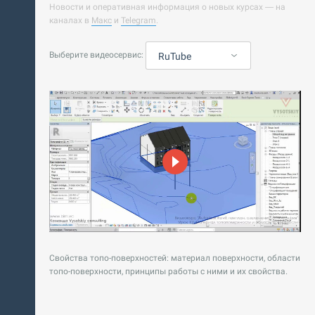
Новости и оперативная информация о новых курсах — на
каналах в
Макс
и
Telegram
.
Выберите видеосервис:
RuTube
Свойства топо-поверхностей: материал поверхности, области
топо-поверхности, принципы работы с ними и их свойства.