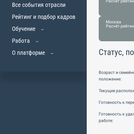
Расчёт рейти
Все события отрасли
Рейтинг и подбор кадров
Москва
Расчёт рейти
Обучение
Работа
Статус, п
О платформе
Возраст и семейн
положение:
Текущее располо
Готовность к пере
Готовность к уда
работе: