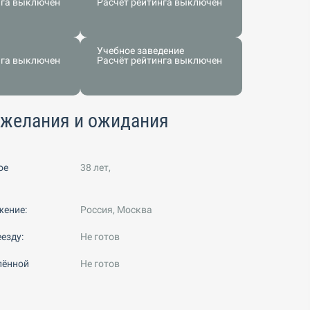
нга выключен
Расчёт рейтинга выключен
Учебное заведение
нга выключен
Расчёт рейтинга выключен
ожелания и ожидания
ое
38 лет,
жение:
Россия, Москва
езду:
Не готов
лённой
Не готов