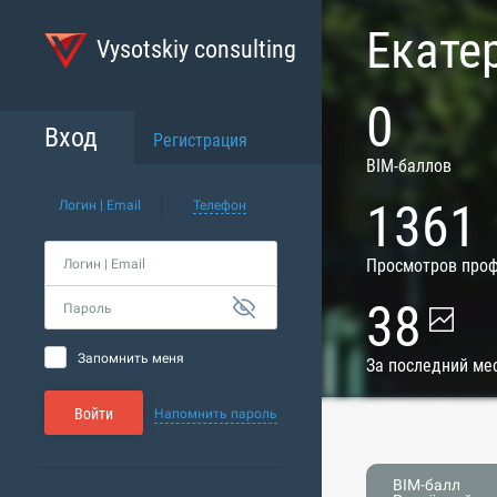
Екате
Vysotskiy consulting
0
Вход
Регистрация
BIM-баллов
1361
Логин | Email
Телефон
Просмотров про
Логин | Email
38
Пароль
Запомнить меня
За последний ме
Войти
Напомнить пароль
BIM-балл