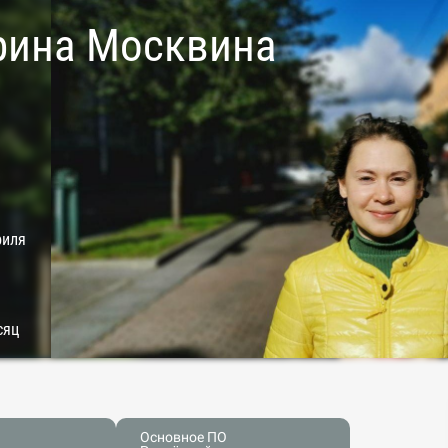
рина Москвина
филя
сяц
Основное ПО