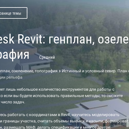
транице темы
sk Revit: генплан, озел
рафия
Средний
енплан, озеленение, топография
Истинный и условный север. План
ции рельефа
меет лишь небольшое количество инструментов для работы с
о если вы будете использовать правильные методы, то сможете
число задач.
тесь работать с координатами в Revit, научитесь моделировать
и границы участка, считать объемы выемки и насыпи, формироват
, размещать МАФ, делать спецификации и многое другое.