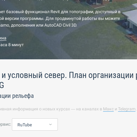
ет базовый функционал Revit для топографии, доступный в
ой версии программы. Для продвинутой работы вы можете
amo, дополнения или AutoCAD Civil 3D.
ина
часа 8 минут
и условный север. План организации 
G
ации рельефа
ивная информация о новых курсах — на каналах в
Макс
и
Telegram
ервис:
RuTube