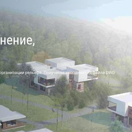
енение,
 организации рельефа. Получение координат из файла DWG
ь