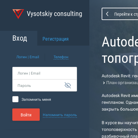
Vysotskiy consulting
Перейти к с
Autode
Вход
Регистрация
топог
Логин | Email
Телефон
Логин | Email
Autodesk Revit: г
План организа
Пароль
Autodesk Revit и
Запомнить меня
генпланом. Однак
закрыть большое 
Войти
Напомнить пароль
В курсе вы научи
топоповерхность 
разбивочный план