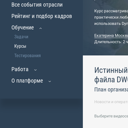
Все события отрасли
Курс рассматрива
Рейтинг и подбор кадров
практически люб
использовать Dyn
Обучение
Екатерина Москв
Задачи
Длительность: 2 
Курсы
Тестирования
Истинный 
Работа
файла DW
О платформе
План организ
Новости и операт
Выберите видеос