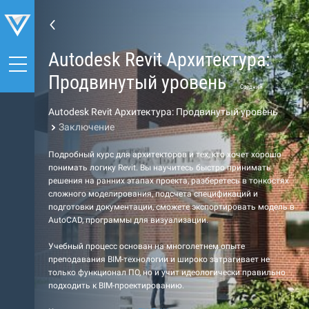
Autodesk Revit Архитектура:
Продвинутый уровень
Средний
Autodesk Revit Архитектура: Продвинутый уровень
Заключение
Подробный курс для архитекторов и тех, кто хочет хорошо
понимать логику Revit. Вы научитесь быстро принимать
решения на ранних этапах проекта, разберетесь в тонкостях
сложного моделирования, подсчета спецификаций и
подготовки документации, сможете экспортировать модель в
AutoCAD, программы для визуализации.
Учебный процесс основан на многолетнем опыте
преподавания BIM-технологии и широко затрагивает не
только функционал ПО, но и учит идеологически правильно
подходить к BIM-проектированию.