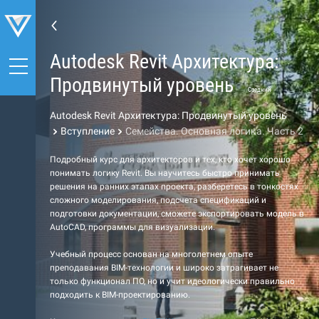
Autodesk Revit Архитектура:
Продвинутый уровень
Средний
Autodesk Revit Архитектура: Продвинутый уровень
Вступление
Семейства. Основная логика. Часть 2
Подробный курс для архитекторов и тех, кто хочет хорошо
понимать логику Revit. Вы научитесь быстро принимать
решения на ранних этапах проекта, разберетесь в тонкостях
сложного моделирования, подсчета спецификаций и
подготовки документации, сможете экспортировать модель в
AutoCAD, программы для визуализации.
Учебный процесс основан на многолетнем опыте
преподавания BIM-технологии и широко затрагивает не
только функционал ПО, но и учит идеологически правильно
подходить к BIM-проектированию.