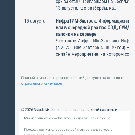
срываются? Приглашаем на бесплатн
13 августа, где разберём, ка...
15 августа
ИнфраТИМ-Завтрак. Информационный
или в очередной раз про СОД, СУИД и
папочки на сервере
Что такое ИнфраТИМ-Завтрак? Инфра
(в 2025 - BIM-Завтрак с Линейкой) – э
онлайн мероприятие, на котором соби
Т...
Полный список интересных событий доступен на странице
отраслевого календаря
© 2026 Vysotskiy consulting — ваш надежный партнер и
интегратор
Мы используем cookie, чтобы сделать сайт лучше.
Цифровизация, BIM, ИИ. Внедряем и оптимизируем
технологии, ускоряем рост и системность бизнеса
Продолжая использовать сайт, вы соглашаетесь с
Пользовательское
Политика обработки персональных