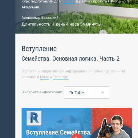
Курс подготовлен для
ГК ПИК
в рамках проекта ПИК-
Академия.
Александр Высоцкий
Длительность: 1 день 4 часа 54 минуты
Вступление
Семейства. Основная логика. Часть 2
Новости и оперативная информация о новых курсах — на
каналах в
Макс
и
Telegram
.
Выберите видеосервис:
RuTube