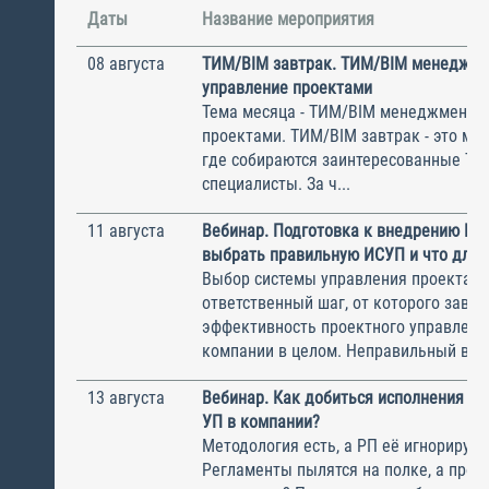
Даты
Название мероприятия
08 августа
ТИМ/BIM завтрак. ТИМ/BIM менеджме
управление проектами
Тема месяца - ТИМ/BIM менеджмент и
проектами. ТИМ/BIM завтрак - это ме
где собираются заинтересованные Т
специалисты. За ч...
11 августа
Вебинар. Подготовка к внедрению ИС
выбрать правильную ИСУП и что для 
Выбор системы управления проектам
ответственный шаг, от которого завис
эффективность проектного управлени
компании в целом. Неправильный выбо
13 августа
Вебинар. Как добиться исполнения м
УП в компании?
Методология есть, а РП её игнорирую
Регламенты пылятся на полке, а прое