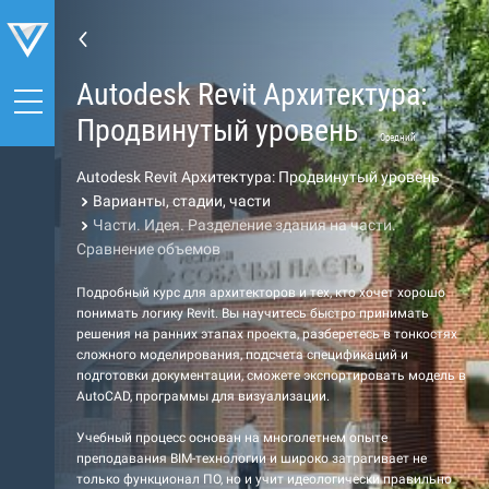
Autodesk Revit Архитектура:
Продвинутый уровень
Средний
Autodesk Revit Архитектура: Продвинутый уровень
Варианты, стадии, части
Части. Идея. Разделение здания на части.
Сравнение объемов
Подробный курс для архитекторов и тех, кто хочет хорошо
понимать логику Revit. Вы научитесь быстро принимать
решения на ранних этапах проекта, разберетесь в тонкостях
сложного моделирования, подсчета спецификаций и
подготовки документации, сможете экспортировать модель в
AutoCAD, программы для визуализации.
Учебный процесс основан на многолетнем опыте
преподавания BIM-технологии и широко затрагивает не
только функционал ПО, но и учит идеологически правильно