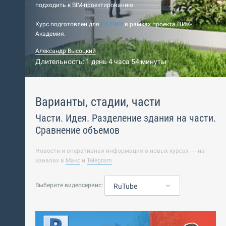
подходить к BIM-проектированию.
Курс подготовлен для
ГК ПИК
в рамках проекта ПИК-
Академия.
Александр Высоцкий
Длительность: 1 день 4 часа 54 минуты
Варианты, стадии, части
Части. Идея. Разделение здания на части.
Сравнение объемов
Новости и оперативная информация о новых курсах — на
каналах в
Макс
и
Telegram
.
Выберите видеосервис:
RuTube