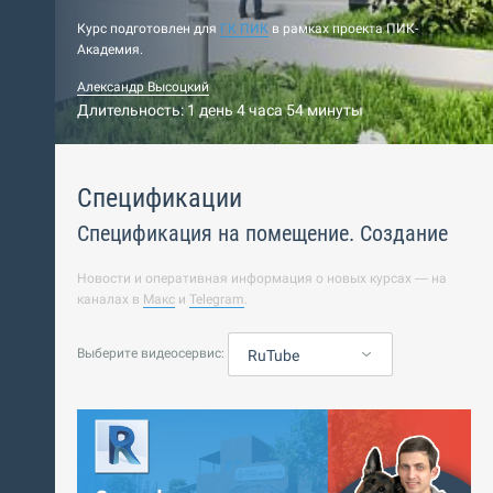
Курс подготовлен для
ГК ПИК
в рамках проекта ПИК-
Академия.
Александр Высоцкий
Длительность: 1 день 4 часа 54 минуты
Спецификации
Спецификация на помещение. Создание
Новости и оперативная информация о новых курсах — на
каналах в
Макс
и
Telegram
.
Выберите видеосервис:
RuTube