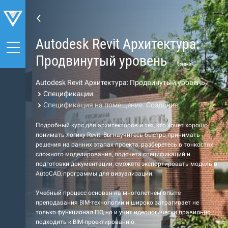
Autodesk Revit Архитектура:
Продвинутый уровень
Средний
Autodesk Revit Архитектура: Продвинутый уровень
Спецификации
Спецификация на помещение. Создание
Подробный курс для архитекторов и тех, кто хочет хорошо
понимать логику Revit. Вы научитесь быстро принимать
решения на ранних этапах проекта, разберетесь в тонкостях
сложного моделирования, подсчета спецификаций и
подготовки документации, сможете экспортировать модель в
AutoCAD, программы для визуализации.
Учебный процесс основан на многолетнем опыте
преподавания BIM-технологии и широко затрагивает не
только функционал ПО, но и учит идеологически правильно
подходить к BIM-проектированию.