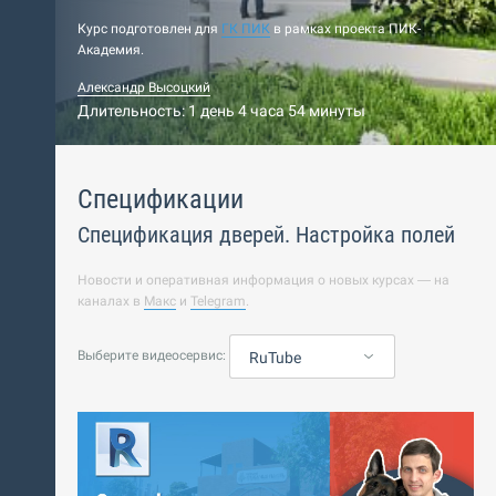
Курс подготовлен для
ГК ПИК
в рамках проекта ПИК-
Академия.
Александр Высоцкий
Длительность: 1 день 4 часа 54 минуты
Спецификации
Спецификация дверей. Настройка полей
Новости и оперативная информация о новых курсах — на
каналах в
Макс
и
Telegram
.
Выберите видеосервис:
RuTube