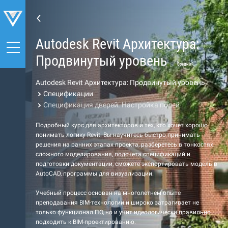
Autodesk Revit Архитектура:
Продвинутый уровень
Средний
Autodesk Revit Архитектура: Продвинутый уровень
Спецификации
Спецификация дверей. Настройка полей
Подробный курс для архитекторов и тех, кто хочет хорошо
понимать логику Revit. Вы научитесь быстро принимать
решения на ранних этапах проекта, разберетесь в тонкостях
сложного моделирования, подсчета спецификаций и
подготовки документации, сможете экспортировать модель в
AutoCAD, программы для визуализации.
Учебный процесс основан на многолетнем опыте
преподавания BIM-технологии и широко затрагивает не
только функционал ПО, но и учит идеологически правильно
подходить к BIM-проектированию.