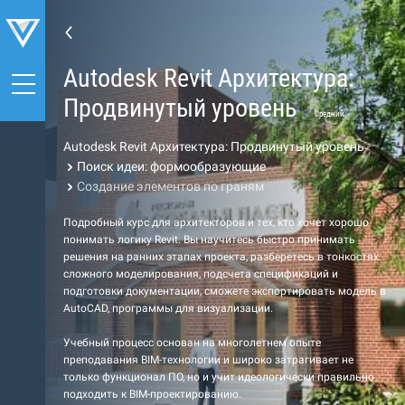
Autodesk Revit Архитектура:
Продвинутый уровень
Средний
Autodesk Revit Архитектура: Продвинутый уровень
Поиск идеи: формообразующие
Создание элементов по граням
Подробный курс для архитекторов и тех, кто хочет хорошо
понимать логику Revit. Вы научитесь быстро принимать
решения на ранних этапах проекта, разберетесь в тонкостях
сложного моделирования, подсчета спецификаций и
подготовки документации, сможете экспортировать модель в
AutoCAD, программы для визуализации.
Учебный процесс основан на многолетнем опыте
преподавания BIM-технологии и широко затрагивает не
только функционал ПО, но и учит идеологически правильно
подходить к BIM-проектированию.