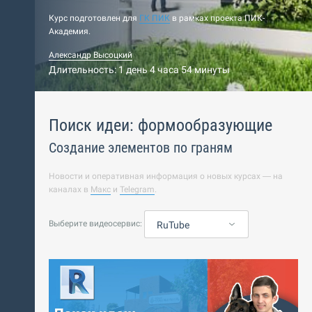
Курс подготовлен для
ГК ПИК
в рамках проекта ПИК-
Академия.
Александр Высоцкий
Длительность: 1 день 4 часа 54 минуты
Поиск идеи: формообразующие
Создание элементов по граням
Новости и оперативная информация о новых курсах — на
каналах в
Макс
и
Telegram
.
Выберите видеосервис:
RuTube