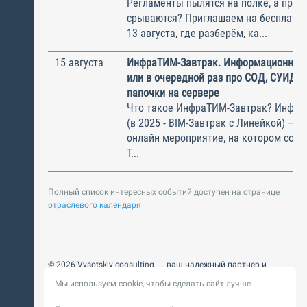
Регламенты пылятся на полке, а прое
срываются? Приглашаем на бесплатн
13 августа, где разберём, ка...
15 августа
ИнфраТИМ-Завтрак. Информационный
или в очередной раз про СОД, СУИД и
папочки на сервере
Что такое ИнфраТИМ-Завтрак? Инфра
(в 2025 - BIM-Завтрак с Линейкой) – э
онлайн мероприятие, на котором соби
Т...
Полный список интересных событий доступен на странице
отраслевого календаря
© 2026 Vysotskiy consulting — ваш надежный партнер и
интегратор
Мы используем cookie, чтобы сделать сайт лучше.
Цифровизация, BIM, ИИ. Внедряем и оптимизируем
технологии, ускоряем рост и системность бизнеса