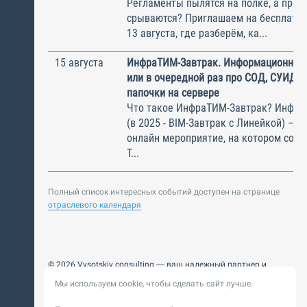
Регламенты пылятся на полке, а прое
срываются? Приглашаем на бесплатн
13 августа, где разберём, ка...
15 августа
ИнфраТИМ-Завтрак. Информационный
или в очередной раз про СОД, СУИД и
папочки на сервере
Что такое ИнфраТИМ-Завтрак? Инфра
(в 2025 - BIM-Завтрак с Линейкой) – э
онлайн мероприятие, на котором соби
Т...
Полный список интересных событий доступен на странице
отраслевого календаря
© 2026 Vysotskiy consulting — ваш надежный партнер и
интегратор
Мы используем cookie, чтобы сделать сайт лучше.
Цифровизация, BIM, ИИ. Внедряем и оптимизируем
технологии, ускоряем рост и системность бизнеса