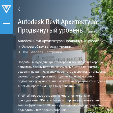
Autodesk Revit Архитектура:
Продвинутый уровень
Средний
Autodesk Revit Архитектура: Продвинутый уровень
Основа объекта: оси и уровни
Оси. Базовая настройка
Подробный курс для архитекторов и тех, кто хочет хорошо
понимать логику Revit. Вы научитесь быстро принимать
решения на ранних этапах проекта, разберетесь в тонкостях
сложного моделирования, подсчета спецификаций и
подготовки документации, сможете экспортировать модель в
AutoCAD, программы для визуализации.
Учебный процесс основан на многолетнем опыте
преподавания BIM-технологии и широко затрагивает не
только функционал ПО, но и учит идеологически правильно
подходить к BIM-проектированию.