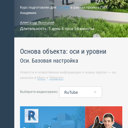
Курс подготовлен для
ГК ПИК
в рамках проекта ПИК-
Академия.
Александр Высоцкий
Длительность: 1 день 4 часа 54 минуты
Основа объекта: оси и уровни
Оси. Базовая настройка
Новости и оперативная информация о новых курсах — на
каналах в
Макс
и
Telegram
.
Выберите видеосервис:
RuTube