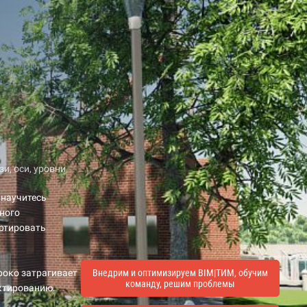
и, оси, уровни
 научитесь
жного
ортировать
роко затрагивает
Внедрим и оптимизируем BIM|ТИМ, обучим
команду, решим проблемы
ектированию.