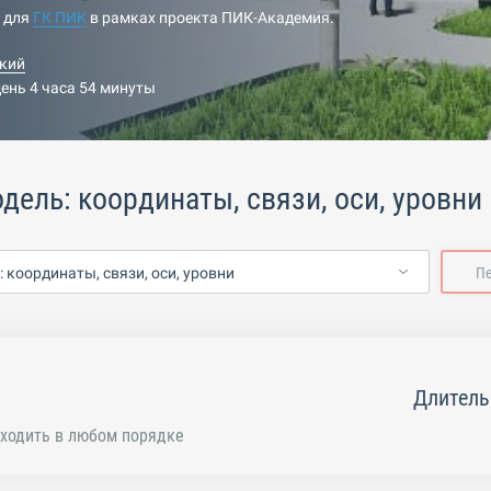
н для
ГК ПИК
в рамках проекта ПИК-Академия.
кий
день 4 часа 54 минуты
дель: координаты, связи, оси, уровни
 координаты, связи, оси, уровни
П
Длитель
ходить в любом порядке