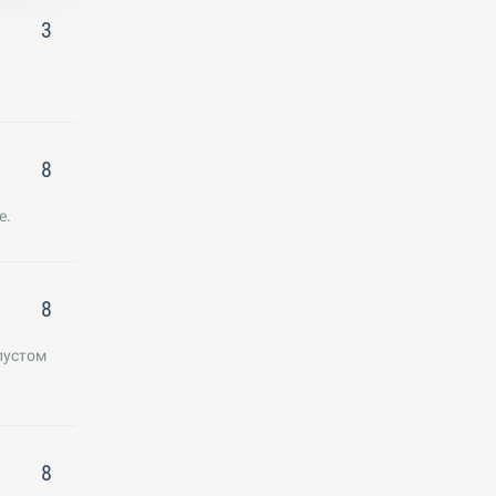
3
8
е.
8
пустом
8