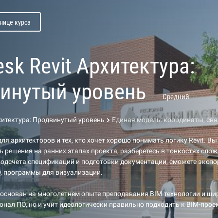
нице курса
sk Revit Архитектура:
инутый уровень
Средний
рхитектура: Продвинутый уровень
Единая модель: координаты, связ
ля архитекторов и тех, кто хочет хорошо понимать логику Revit. Вы
 решения на ранних этапах проекта, разберетесь в тонкостях сло
одсчета спецификаций и подготовки документации, сможете эксп
, программы для визуализации.
основан на многолетнем опыте преподавания BIM-технологии и ши
онал ПО, но и учит идеологически правильно подходить к BIM-про