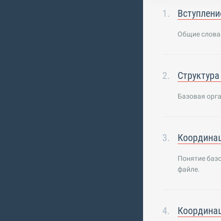
Вступлени
Общие слова
Структура
Базовая орга
Координац
Понятие базо
файле.
Координац