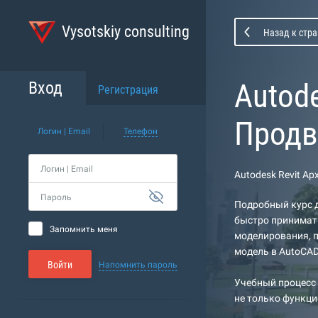
Vysotskiy consulting
Назад к стра
Autode
Вход
Регистрация
Продв
Логин | Email
Телефон
Логин | Email
Autodesk Revit А
Пароль
Подробный курс д
быстро принимать
Запомнить меня
моделирования, п
модель в AutoCAD
Войти
Напомнить пароль
Учебный процесс 
не только функци