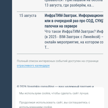
13 августа, где разберём, ка...
15 августа
ИнфраТИМ-Завтрак. Информационный
или в очередной раз про СОД, СУИД и
папочки на сервере
Что такое ИнфраТИМ-Завтрак? Инфра
(в 2025 - BIM-Завтрак с Линейкой) – э
онлайн мероприятие, на котором соби
Т...
Полный список интересных событий доступен на странице
отраслевого календаря
© 2026 Vysotskiy consulting — ваш надежный партнер и
интегратор
Мы используем cookie, чтобы сделать сайт лучше.
Цифровизация, BIM, ИИ. Внедряем и оптимизируем
технологии, ускоряем рост и системность бизнеса
Продолжая использовать сайт, вы соглашаетесь с
Пользовательское
Политика обработки персональных
использованием cookie.