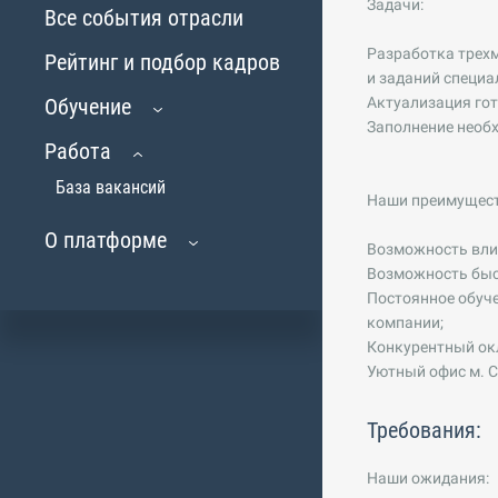
Задачи:
Все события отрасли
Разработка трехм
Рейтинг и подбор кадров
и заданий специа
Обучение
Актуализация гот
Заполнение необ
Работа
База вакансий
Наши преимущест
О платформе
Возможность вли
Возможность быст
Постоянное обуче
компании;
Конкурентный окл
Уютный офис м. 
Требования:
Наши ожидания: