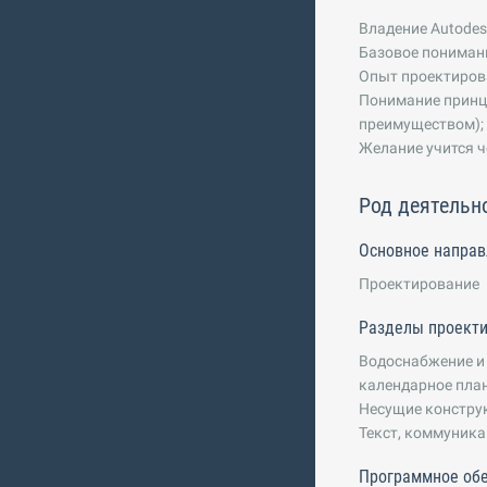
Владение Autodesk
Базовое понимани
Опыт проектирова
Понимание принци
преимуществом);
Желание учится ч
Род деятельн
Основное направ
Проектирование
Разделы проект
Водоснабжение и 
календарное план
Несущие конструк
Текст, коммуник
Программное об