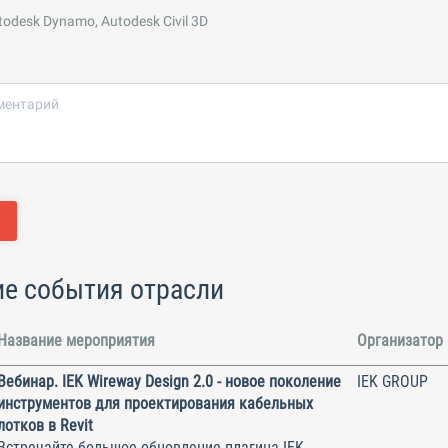
todesk Dynamo, Autodesk Civil 3D
е события отрасли
Название мероприятия
Организатор
Вебинар. IEK Wireway Design 2.0 - новое поколение
IEK GROUP
инструментов для проектирования кабельных
лотков в Revit
Встречайте большое обновление плагина IEK