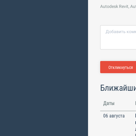
Autodesk Revit, Au
Откликнуться
Ближайши
Даты
06 августа