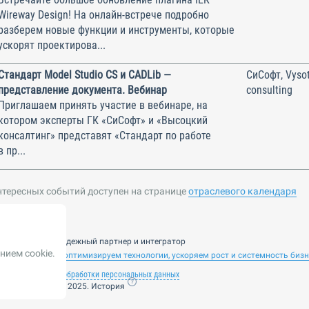
Wireway Design! На онлайн-встрече подробно
разберем новые функции и инструменты, которые
ускорят проектирова...
Стандарт Model Studio CS и CADLib —
СиСофт, Vysot
представление документа. Вебинар
consulting
Приглашаем принять участие в вебинаре, на
котором эксперты ГК «СиСофт» и «Высоцкий
консалтинг» представят «Стандарт по работе
в пр...
нтересных событий доступен на странице
отраслевого календаря
nsulting — ваш надежный партнер и интегратор
нием cookie.
 ИИ. Внедряем и оптимизируем технологии, ускоряем рост и системность биз
лашение
Политика обработки персональных данных
ие от 14 ноября 2025. История