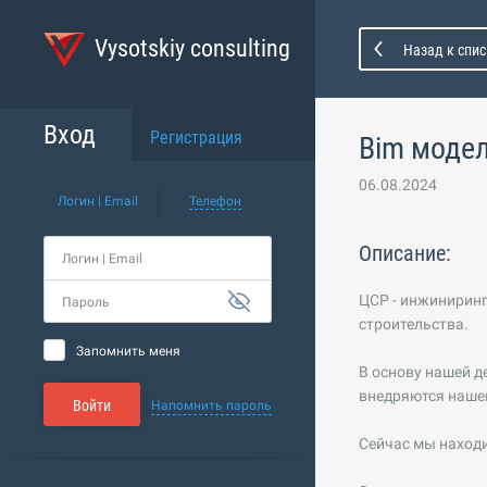
Vysotskiy consulting
Назад к спис
Вход
Регистрация
Bim моде
06.08.2024
Логин | Email
Телефон
Описание:
Логин | Email
ЦСР - инжинирин
Пароль
строительства.
Запомнить меня
В основу нашей д
внедряются нашей
Войти
Напомнить пароль
Сейчас мы находи