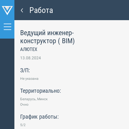
Работа
Ведущий инженер-
конструктор ( BIM)
АЛЮТЕХ
13.08.2024
З/П:
Не указана
Территориально:
Беларусь, Минск
Очно
График работы:
5/2