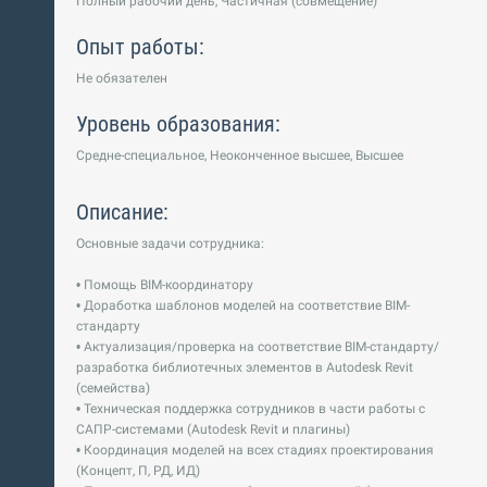
Полный рабочий день, Частичная (совмещение)
Опыт работы:
Не обязателен
Уровень образования:
Средне-специальное, Неоконченное высшее, Высшее
Описание:
Основные задачи сотрудника:
• Помощь BIM-координатору
• Доработка шаблонов моделей на соответствие BIM-
стандарту
• Актуализация/проверка на соответствие BIM-стандарту/
разработка библиотечных элементов в Autodesk Revit
(семейства)
• Техническая поддержка сотрудников в части работы с
САПР-системами (Autodesk Revit и плагины)
• Координация моделей на всех стадиях проектирования
(Концепт, П, РД, ИД)