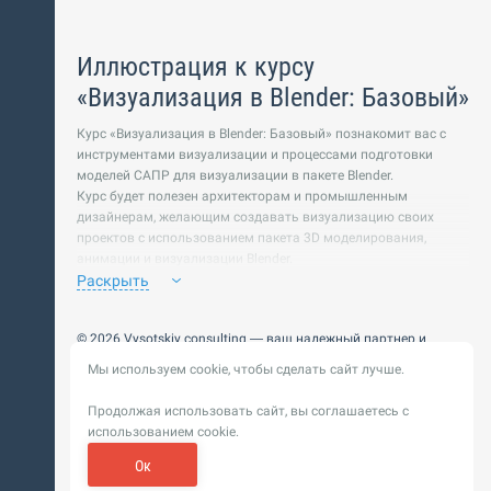
Иллюстрация к курсу
«Визуализация в Blender: Базовый»
Курс «Визуализация в Blender: Базовый» познакомит вас с
инструментами визуализации и процессами подготовки
моделей САПР для визуализации в пакете Blender.
Курс будет полезен архитекторам и промышленным
дизайнерам, желающим создавать визуализацию своих
проектов с использованием пакета 3D моделирования,
анимации и визуализации Blender.
https://bim.vc/edu/courses/vizualizatsiya-v-blender-bazovyy/
Раскрыть
Дмитрий Чехлов (C) 2023 совместно с BIM.VC (C) 2023
© 2026 Vysotskiy consulting — ваш надежный партнер и
интегратор
Мы используем cookie, чтобы сделать сайт лучше.
Цифровизация, BIM, ИИ. Внедряем и оптимизируем
технологии, ускоряем рост и системность бизнеса
Продолжая использовать сайт, вы соглашаетесь с
Пользовательское
Политика обработки персональных
использованием cookie.
соглашение
данных
Обновление от 14 ноября 2025. История
Ок
Сибирикс
Разработка сайта —
«
»