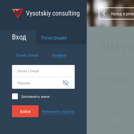
Vysotskiy consulting
Назад в рез
Вход
Регистрация
BIM-р
Логин | Email
Телефон
Логин | Email
История 
Пароль
Запомнить меня
Дата
Войти
Напомнить пароль
16.11.2022
8
16.11.2022
8