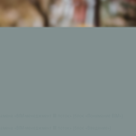
амена «BIM-менеджмент III поток» (блок «Понимание BIM»)
амена «BIM-менеджмент III поток» (блок «Введение»)