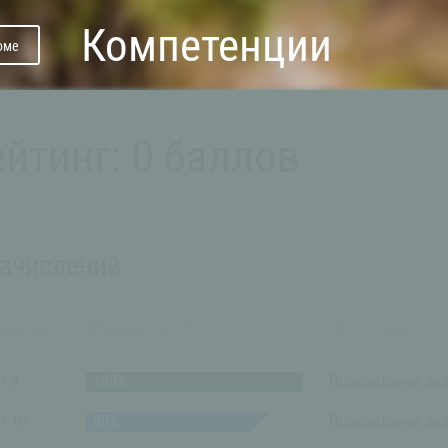
Компетенции
юме
ейтинг:
0 баллов
начислений
Баллы
Результат, %
Источник
 / 8
Прохождение экз
 / 10
Прохождение экз