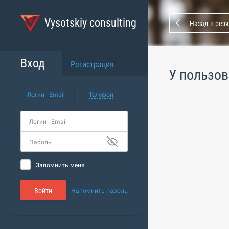
Vysotskiy consulting
Назад в рез
Вход
Регистрация
У пользов
Логин | Email
Телефон
Логин | Email
Пароль
Запомнить меня
Войти
Напомнить пароль