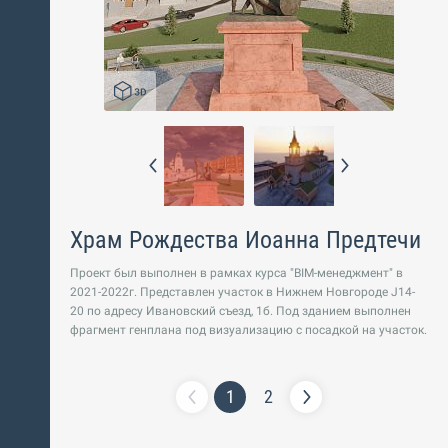
Павловны Виноградовой можно на сайте
https://цифровые-волонтеры.рф/1896/map/
Храм Рождества Иоанна Предтечи
Проект был выполнен в рамках курса "BIM-менеджмент" в
2021-2022г. Представлен участок в Нижнем Новгороде J14-
20 по адресу Ивановский съезд, 1б. Под зданием выполнен
фрагмент генплана под визуализацию с посадкой на участок.
1
2