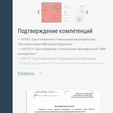
Подтверждение компетенций
— ИТМО. Удостоверение о повышении квалификации
"Автоматизация BIM проектирования"
— ННГАСУ. Удостоверение о повышении квалификации "BIM-
менеджмент"
— ОмГТУ. Удостоверение о повышении квалификации
"Психология делового общения и клиентоориентированные
коммуникации"
— ГАСУ. Удостоверение о повышении квалификации "ИМ
Раскрыть
зданий и сооружений с применением Renga"
— Построение дорог в Autodesk InfraWorks
— Bentley
— Autodesk Revit API
— Autodesk Revit Architecture