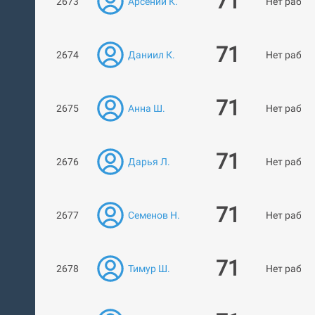
71
2673
Арсений К.
Нет работ
71
2674
Даниил К.
Нет работ
71
2675
Анна Ш.
Нет работ
71
2676
Дарья Л.
Нет работ
71
2677
Семенов Н.
Нет работ
71
2678
Тимур Ш.
Нет работ