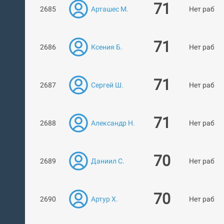
71
2685
Арташес М.
Нет работ
71
2686
Ксения Б.
Нет работ
71
2687
Сергей Ш.
Нет работ
71
2688
Александр Н.
Нет работ
70
2689
Даниил С.
Нет работ
70
2690
Артур Х.
Нет работ