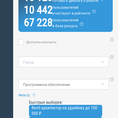
готовы к диалогу о работе
10 442
пользователей
участвуют в рейтинге
67 228
пользователей
в базе ресурса
Доступны контакты
Город
Фильтр
Быстрые выборки:
Revit-архитектор на удалёнку до 100
000 ₽