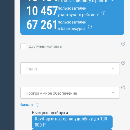
готовы к диалогу о работе
10 457
пользователей
участвуют в рейтинге
67 261
пользователей
в базе ресурса
Доступны контакты
Город
Фильтр
Быстрые выборки:
Revit-архитектор на удалёнку до 100
000 ₽