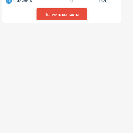
10
Филипп А.
0
1620
Получить контакты