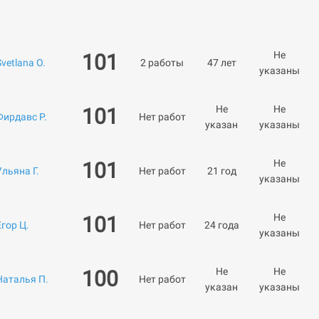
Не
101
Svetlana O.
2 работы
47 лет
указаны
Не
Не
101
Фирдавс Р.
Нет работ
указан
указаны
Не
101
Ульяна Г.
Нет работ
21 год
указаны
Не
101
Егор Ц.
Нет работ
24 года
указаны
Не
Не
100
Наталья П.
Нет работ
указан
указаны