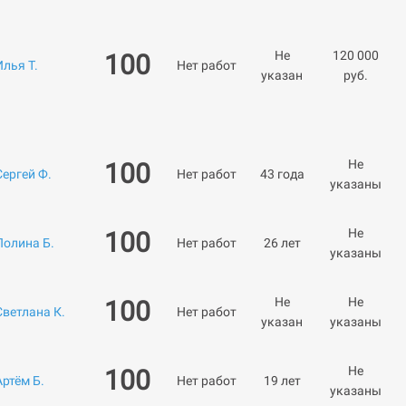
Не
120 000
100
Илья Т.
Нет работ
указан
руб.
Не
100
Сергей Ф.
Нет работ
43 года
указаны
Не
100
Полина Б.
Нет работ
26 лет
указаны
Не
Не
100
Светлана К.
Нет работ
указан
указаны
Не
100
Артём Б.
Нет работ
19 лет
указаны