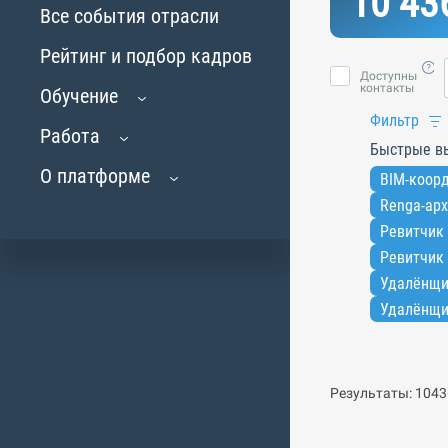
10 43
Все события отрасли
Рейтинг и подбор кадров
Доступны
контакты
Обучение
Фильтр
Работа
Быстрые в
О платформе
BIM-коорд
Renga-арх
Ревитчик 
Ревитчик 
Удалёнщи
Удалёнщи
Результаты: 1043