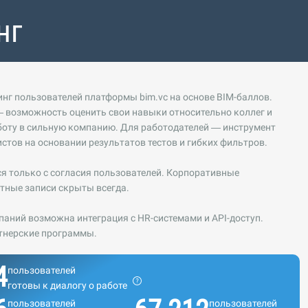
нг
нг пользователей платформы bim.vc на основе BIM-баллов.
 возможность оценить свои навыки относительно коллег и
боту в сильную компанию. Для работодателей — инструмент
стов на основании результатов тестов и гибких фильтров.
ся только с согласия пользователей. Корпоративные
тные записи скрыты всегда.
аний возможна интеграция с HR-системами и API-доступ.
тнерские программы.
4
пользователей
готовы к диалогу о работе
пользователей
пользователей