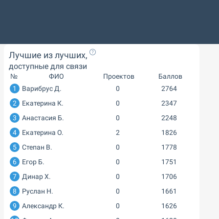
Лучшие из лучших,
доступные для связи
№
ФИО
Проектов
Баллов
1
Варибрус Д.
0
2764
2
Екатерина К.
0
2347
3
Анастасия Б.
0
2248
4
Екатерина О.
2
1826
5
Степан В.
0
1778
6
Егор Б.
0
1751
7
Динар Х.
0
1706
8
Руслан Н.
0
1661
9
Александр К.
0
1626