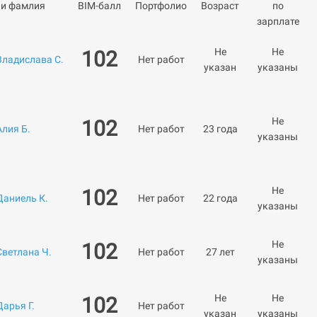
 и фамлия
BIM-балл
Портфолио
Возраст
по
зарплате
Не
Не
102
Владислава С.
Нет работ
указан
указаны
Не
102
Алия Б.
Нет работ
23 года
указаны
Не
102
Даниель К.
Нет работ
22 года
указаны
Не
102
Светлана Ч.
Нет работ
27 лет
указаны
Не
Не
102
Дарья Г.
Нет работ
указан
указаны