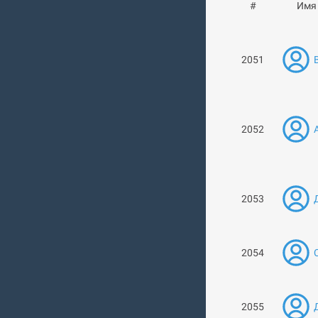
#
Имя
2051
2052
2053
2054
2055