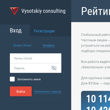
Рейти
Vysotskiy consulting
Вход
Регистрация
Глобальный рейти
Частным лицам —
устроиться на ра
Логин | Email
Телефон
подбора специали
Логин | Email
Вся работа ведёт
«безопасные» уче
Пароль
Для крупных комп
Запомнить меня
Для ВУЗов — пар
Войти
Напомнить пароль
10 11