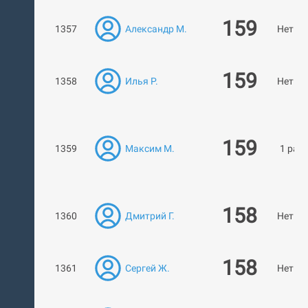
159
1357
Александр М.
Нет ра
159
1358
Илья Р.
Нет ра
159
1359
Максим М.
1 раб
158
1360
Дмитрий Г.
Нет ра
158
1361
Сергей Ж.
Нет ра