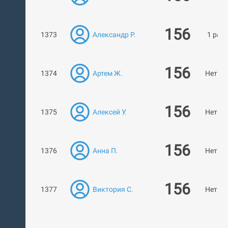
156
1373
Александр Р.
1 раб
156
1374
Артем Ж.
Нет ра
156
1375
Алексей У.
Нет ра
156
1376
Анна П.
Нет ра
156
1377
Виктория С.
Нет ра