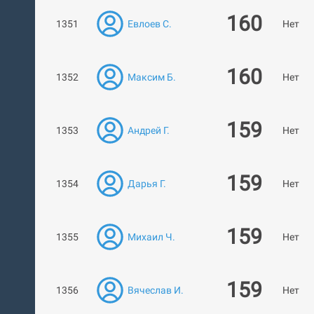
160
1351
Евлоев С.
Нет ра
160
1352
Максим Б.
Нет ра
159
1353
Андрей Г.
Нет ра
159
1354
Дарья Г.
Нет ра
159
1355
Михаил Ч.
Нет ра
159
1356
Вячеслав И.
Нет ра