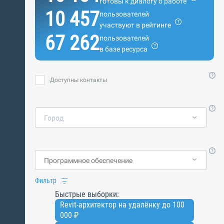
готовы к диалогу о работе
10 457
пользователей
участвуют в рейтинге
67 262
пользователей
в базе ресурса
Доступны контакты
Город
Фильтр
Быстрые выборки:
Revit-архитектор на удалёнку до 100
000 ₽