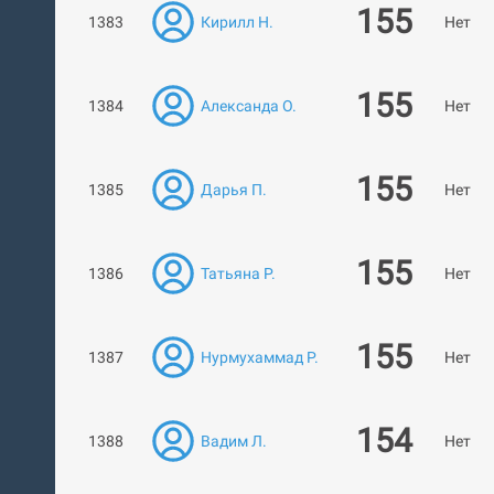
155
1383
Кирилл Н.
Нет ра
155
1384
Александа О.
Нет ра
155
1385
Дарья П.
Нет ра
155
1386
Татьяна Р.
Нет ра
155
1387
Нурмухаммад Р.
Нет ра
154
1388
Вадим Л.
Нет ра