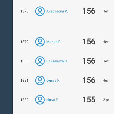
156
1378
Анастасия К.
Нет ра
156
1379
Мария Р.
Нет ра
156
1380
Елизавета П.
Нет ра
156
1381
Ольга К.
Нет ра
155
1382
Илья Е.
2 раб