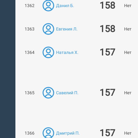
158
1362
Данил Б.
Нет ра
158
1363
Евгения Л.
Нет ра
157
1364
Наталья Х.
Нет ра
157
1365
Савелий П.
Нет ра
157
1366
Дмитрий П.
Нет ра