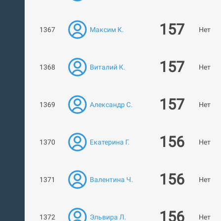
157
1367
Максим К.
Нет ра
157
1368
Виталий К.
Нет ра
157
1369
Александр С.
Нет ра
156
1370
Екатерина Г.
Нет ра
156
1371
Валентина Ч.
Нет ра
156
1372
Эльвира Л.
Нет ра