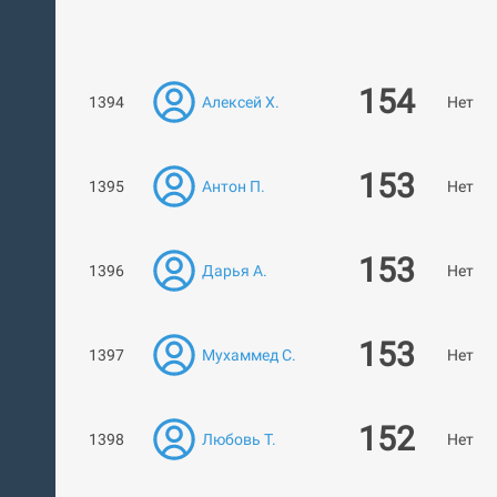
154
1394
Алексей Х.
Нет ра
153
1395
Антон П.
Нет ра
153
1396
Дарья А.
Нет ра
153
1397
Мухаммед С.
Нет ра
152
1398
Любовь Т.
Нет ра