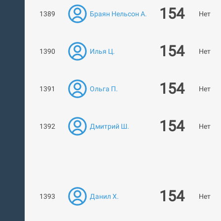
154
1389
Браян Нельсон А.
Нет ра
154
1390
Илья Ц.
Нет ра
154
1391
Ольга П.
Нет ра
154
1392
Дмитрий Ш.
Нет ра
154
1393
Данил Х.
Нет ра