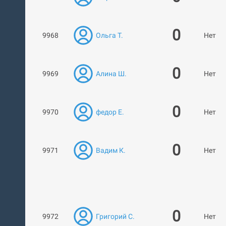
0
9968
Ольга Т.
Нет ра
0
9969
Алина Ш.
Нет ра
0
9970
федор Е.
Нет ра
0
9971
Вадим К.
Нет ра
0
9972
Григорий С.
Нет ра