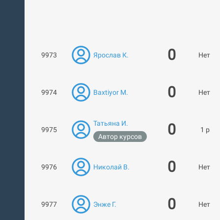
0
9973
Ярослав К.
Нет ра
0
9974
Baxtiyor M.
Нет ра
Татьяна И.
0
9975
1 раб
Автор курсов
0
9976
Николай В.
Нет ра
0
9977
Энже Г.
Нет ра