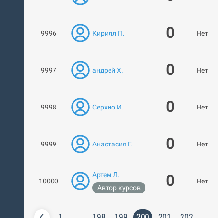
0
9996
Кирилл П.
Нет ра
0
9997
андрей Х.
Нет ра
0
9998
Серхио И.
Нет ра
0
9999
Анастасия Г.
Нет ра
Артем Л.
0
10000
Нет ра
Автор курсов
1
…
198
199
200
201
202
…