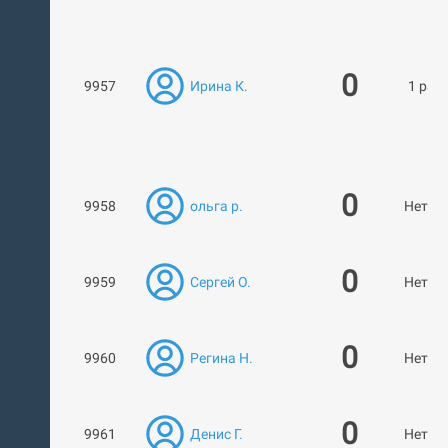
0
9957
Ирина К.
1 раб
0
9958
ольга р.
Нет ра
0
9959
Сергей О.
Нет ра
0
9960
Регина Н.
Нет ра
0
9961
Денис Г.
Нет ра