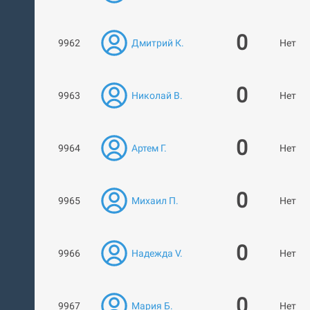
0
9962
Дмитрий К.
Нет ра
0
9963
Николай В.
Нет ра
0
9964
Артем Г.
Нет ра
0
9965
Михаил П.
Нет ра
0
9966
Надежда V.
Нет ра
0
9967
Мария Б.
Нет ра