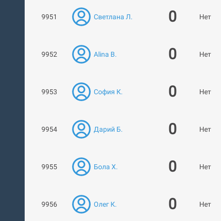
0
9951
Светлана Л.
Нет ра
0
9952
Alina B.
Нет ра
0
9953
София К.
Нет ра
0
9954
Дарий Б.
Нет ра
0
9955
Бола Х.
Нет ра
0
9956
Олег К.
Нет ра