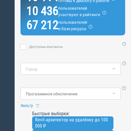
готовы к диалогу о работе
10 436
пользователей
участвуют в рейтинге
67 212
пользователей
в базе ресурса
Доступны контакты
Город
Фильтр
Быстрые выборки:
Revit-архитектор на удалёнку до 100
000 ₽