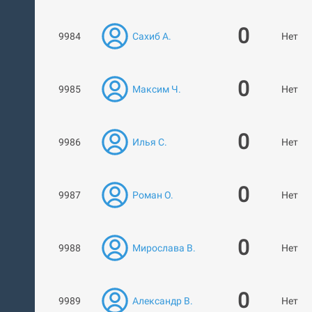
0
9984
Сахиб А.
Нет ра
0
9985
Максим Ч.
Нет ра
0
9986
Илья С.
Нет ра
0
9987
Роман О.
Нет ра
0
9988
Мирослава В.
Нет ра
0
9989
Александр В.
Нет ра