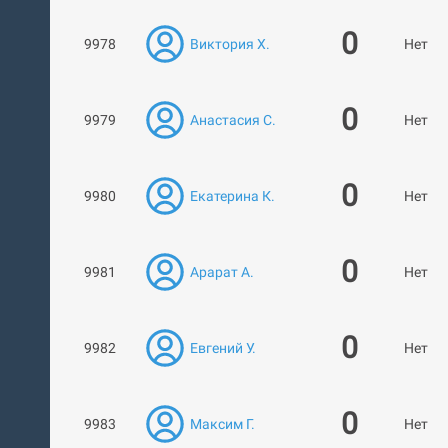
0
9978
Виктория Х.
Нет ра
0
9979
Анастасия С.
Нет ра
0
9980
Екатерина К.
Нет ра
0
9981
Арарат А.
Нет ра
0
9982
Евгений У.
Нет ра
0
9983
Максим Г.
Нет ра