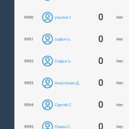
0
9990
ульяна т.
Нет ра
0
9991
софья о.
Нет ра
0
9992
Софья о.
Нет ра
0
9993
Анастасия Д.
Нет ра
0
9994
Сергей С.
Нет ра
0
9995
Павел С.
Нет ра