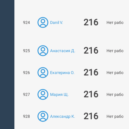
216
924
Danil V.
Нет работ
216
925
Анастасия Д.
Нет работ
216
926
Екатерина О.
Нет работ
216
927
Мария Щ.
Нет работ
216
928
Александр К.
Нет работ