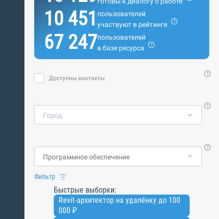
готовы к диалогу о работе
10 451
пользователей
участвуют в рейтинге
67 247
пользователей
в базе ресурса
Доступны контакты
Город
Фильтр
Быстрые выборки:
Revit-архитектор на удалёнку до 100
000 ₽