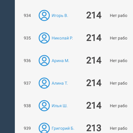
214
934
Игорь В.
Нет работ
214
935
Николай Р.
Нет работ
214
936
Арина М.
Нет работ
214
937
Алина Т.
Нет работ
214
938
Илья Ш.
Нет работ
213
939
Григорий Б.
Нет работ