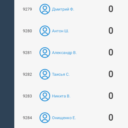
0
9279
Дмитрий Ф.
0
9280
Антон Ш.
0
9281
Александр В.
0
9282
Таисья С.
0
9283
Никита В.
0
9284
Онищенко Е.