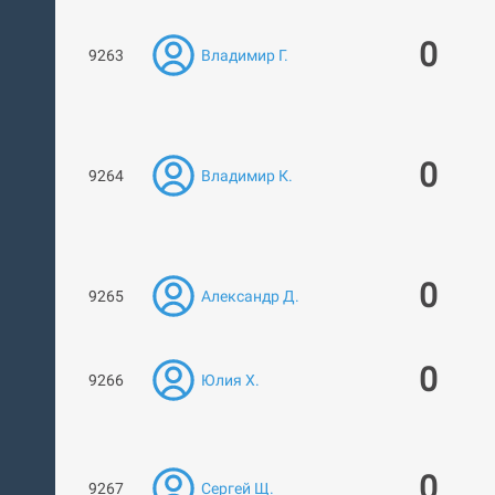
0
9263
Владимир Г.
0
9264
Владимир К.
0
9265
Александр Д.
0
9266
Юлия Х.
0
9267
Сергей Щ.