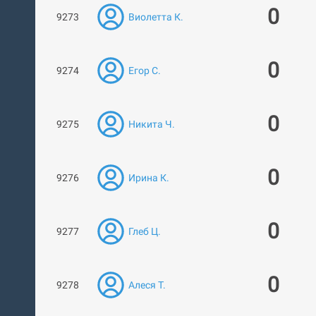
0
9273
Виолетта К.
0
9274
Егор С.
0
9275
Никита Ч.
0
9276
Ирина К.
0
9277
Глеб Ц.
0
9278
Алеся Т.