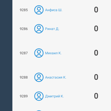
0
9285
Анфиса Ш.
0
9286
Ринат Д.
0
9287
Михаил К.
0
9288
Анастасия К.
0
9289
Дмитрий К.