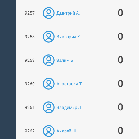
0
9257
Дмитрий А.
0
9258
Виктория Х.
0
9259
Залим Б.
0
9260
Анастасия Т.
0
9261
Владимир Л.
0
9262
Андрей Ш.