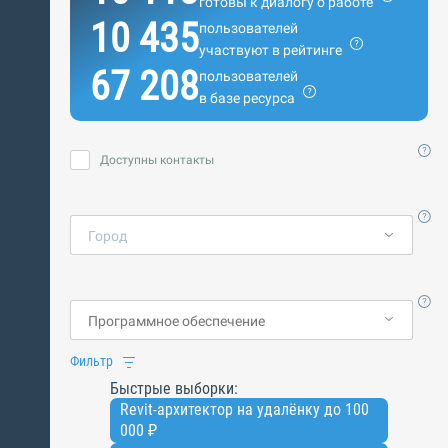
готовы к диалогу о работе
10 435
пользователей
участвуют в рейтинге
67 208
пользователей
в базе ресурса
Доступны контакты
Город
Фильтр
Быстрые выборки:
Revit-архитектор на удалёнку до 100
000 ₽