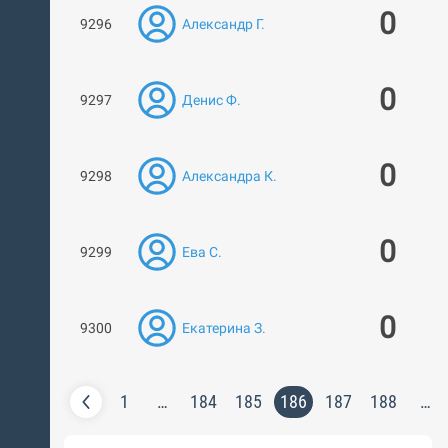
0
9296
Александр Г.
0
9297
Денис Ф.
0
9298
Александра К.
0
9299
Ева С.
0
9300
Екатерина З.
1
…
184
185
186
187
188
…