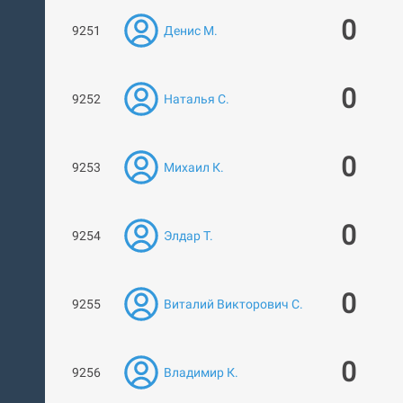
0
9251
Денис М.
0
9252
Наталья С.
0
9253
Михаил К.
0
9254
Элдар Т.
0
9255
Виталий Викторович С.
0
9256
Владимир К.