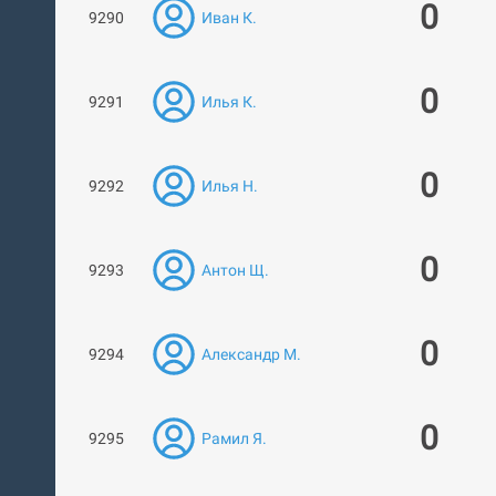
0
9290
Иван К.
0
9291
Илья К.
0
9292
Илья Н.
0
9293
Антон Щ.
0
9294
Александр М.
0
9295
Рамил Я.