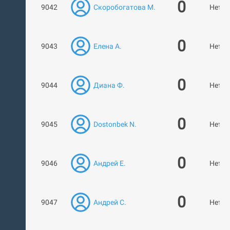
0
9042
Скоробогатова М.
Нет р
0
9043
Елена А.
Нет р
0
9044
Диана Ф.
Нет р
0
9045
Dostonbek N.
Нет р
0
9046
Андрей Е.
Нет р
0
9047
Андрей С.
Нет р