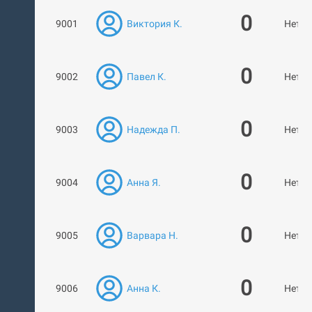
0
9001
Виктория К.
Нет р
0
9002
Павел К.
Нет р
0
9003
Надежда П.
Нет р
0
9004
Анна Я.
Нет р
0
9005
Варвара Н.
Нет р
0
9006
Анна К.
Нет р