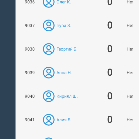
0
9036
Олег К.
Нет р
0
9037
Iryna S.
Нет р
0
9038
Георгий Б.
Нет р
0
9039
Анна Н.
Нет р
0
9040
Кирилл Ш.
Нет р
0
9041
Алия Б.
Нет р