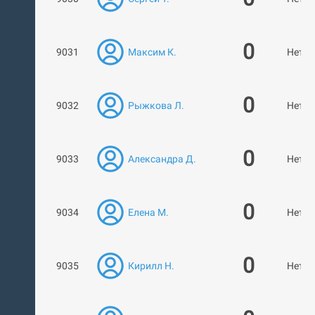
0
9031
Максим К.
Нет р
0
9032
Рыжкова Л.
Нет р
0
9033
Александра Д.
Нет р
0
9034
Елена М.
Нет р
0
9035
Кирилл Н.
Нет р