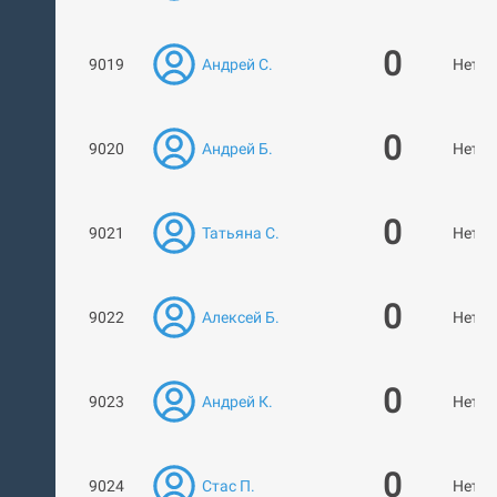
0
9019
Андрей С.
Нет р
0
9020
Андрей Б.
Нет р
0
9021
Татьяна С.
Нет р
0
9022
Алексей Б.
Нет р
0
9023
Андрей К.
Нет р
0
9024
Стас П.
Нет р