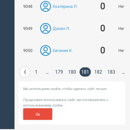
0
9048
Екатерина Л.
Нет р
0
9049
Данил Л.
Нет р
0
9050
Евгения К.
Нет р
1
…
179
180
181
182
183
…
Мы используем cookie, чтобы сделать сайт лучше.
Продолжая использовать сайт, вы соглашаетесь с
использованием cookie.
Ок