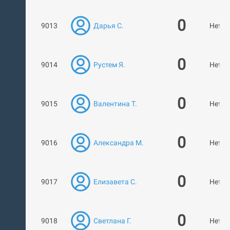
0
9013
Дарья С.
Нет р
0
9014
Рустем Я.
Нет р
0
9015
Валентина Т.
Нет р
0
9016
Александра М.
Нет р
0
9017
Елизавета С.
Нет р
0
9018
Светлана Г.
Нет р