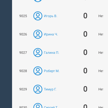
0
9025
Игорь В.
Нет р
0
9026
Ирина Ч.
Нет р
0
9027
Галина П.
Нет р
0
9028
Роберт М.
Нет р
0
9029
Тимур Г.
Нет р
0
9030
Сергей Т.
Нет р