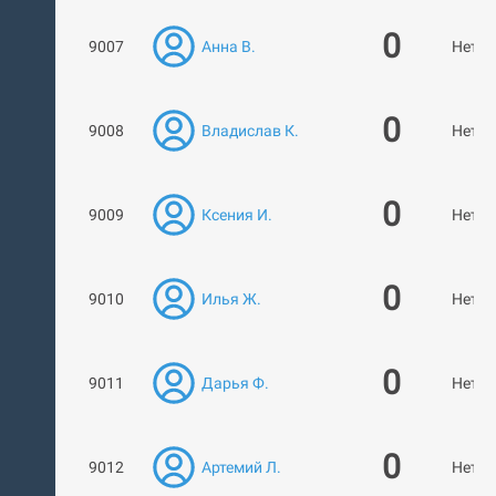
0
9007
Анна В.
Нет р
0
9008
Владислав К.
Нет р
0
9009
Ксения И.
Нет р
0
9010
Илья Ж.
Нет р
0
9011
Дарья Ф.
Нет р
0
9012
Артемий Л.
Нет р