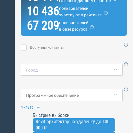
готовы к диалогу о работе
10 436
пользователей
участвуют в рейтинге
67 209
пользователей
в базе ресурса
Доступны контакты
Город
Фильтр
Быстрые выборки:
Revit-архитектор на удалёнку до 100
000 ₽