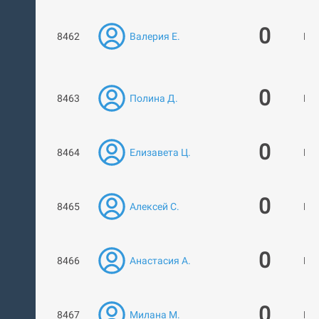
0
8462
Валерия Е.
Нет
0
8463
Полина Д.
Нет
0
8464
Елизавета Ц.
Нет
0
8465
Алексей С.
Нет
0
8466
Анастасия А.
Нет
0
8467
Милана М.
Нет