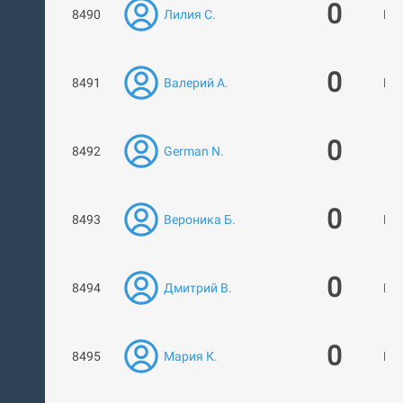
0
8490
Лилия С.
Нет
0
8491
Валерий А.
Нет
0
8492
German N.
1 
0
8493
Вероника Б.
Нет
0
8494
Дмитрий В.
Нет
0
8495
Мария К.
Нет