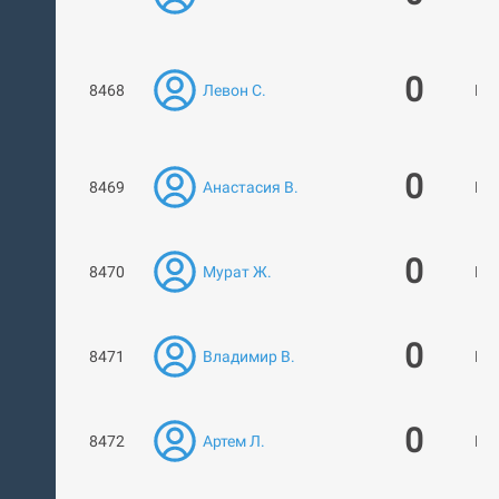
0
8468
Левон С.
Нет
0
8469
Анастасия В.
Нет
0
8470
Мурат Ж.
Нет
0
8471
Владимир В.
Нет
0
8472
Артем Л.
Нет