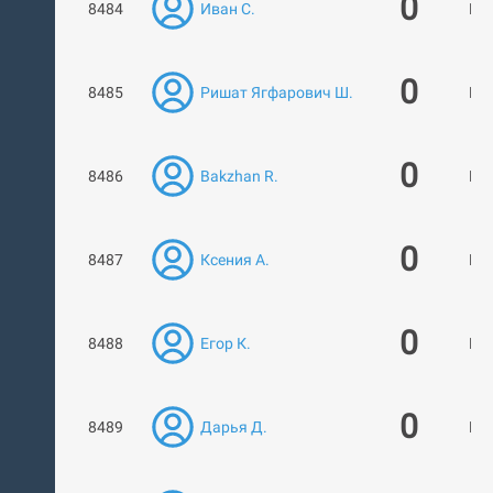
0
8484
Иван С.
Нет
0
8485
Ришат Ягфарович Ш.
Нет
0
8486
Bakzhan R.
Нет
0
8487
Ксения А.
Нет
0
8488
Егор К.
Нет
0
8489
Дарья Д.
Нет