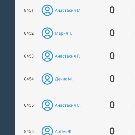
0
8451
Анастасия М.
Нет
0
8452
Мария Т.
Нет
0
8453
Анастасия Р.
Нет
0
8454
Денис М.
Нет
0
8455
Анастасия С.
Нет
0
8456
Артем Ж.
Нет