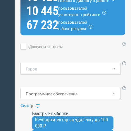
готовы к диалогу о работе
10 445
пользователей
участвуют в рейтинге
67 232
пользователей
в базе ресурса
Доступны контакты
Город
Фильтр
Быстрые выборки:
Revit-архитектор на удалёнку до 100
000 ₽