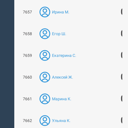
0
7657
Ирина М.
0
7658
Егор Ш.
0
7659
Екатерина С.
0
7660
Алексей Ж.
0
7661
Марина К.
0
7662
Ульяна К.