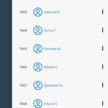
0
7663
Алексей Б.
0
7664
Антон Г.
0
7665
Евгений Ш.
0
7666
Мария С.
0
7667
Дмитрий Ш.
0
7668
Ольга Н.