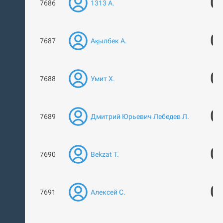
0
7686
1313 А.
0
7687
Ақылбек А.
0
7688
Умит Х.
0
7689
Дмитрий Юрьевич Лебедев Л.
0
7690
Bekzat T.
0
7691
Алексей С.