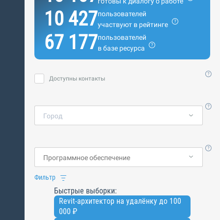
готовы к диалогу о работе
10 427
пользователей
участвуют в рейтинге
67 177
пользователей
в базе ресурса
Доступны контакты
Город
Фильтр
Быстрые выборки:
Revit-архитектор на удалёнку до 100
000 ₽