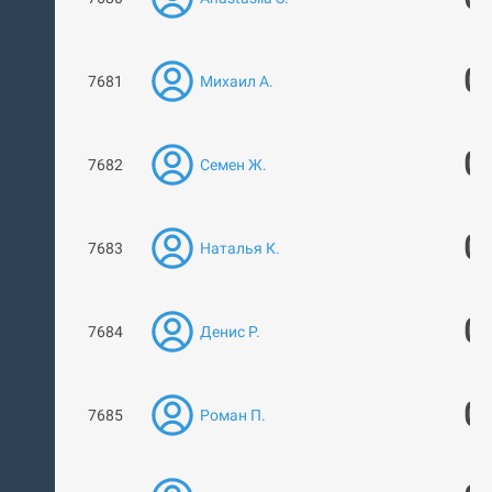
0
7681
Михаил А.
0
7682
Семен Ж.
0
7683
Наталья К.
0
7684
Денис Р.
0
7685
Роман П.