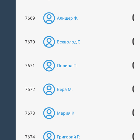
0
7669
Алишер Ф.
0
7670
Всеволод Г.
0
7671
Полина П.
0
7672
Вера М.
0
7673
Мария К.
0
7674
Григорий Р.