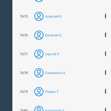
0
7675
Алексей К.
0
7676
Евгений О.
0
7677
Сергей Р.
0
7678
Елизавета А.
0
7679
Роман Т.
0
7680
Anastasiia S.