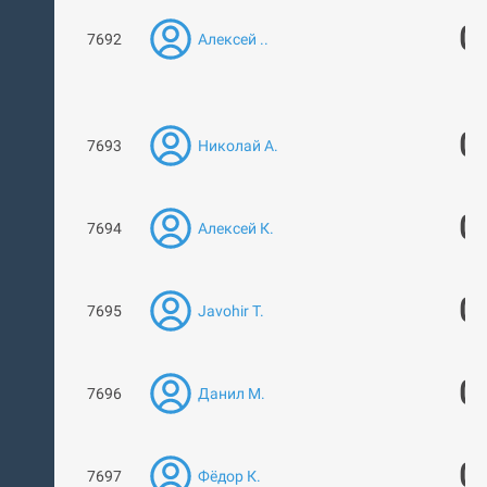
0
7692
Алексей ..
0
7693
Николай А.
0
7694
Алексей К.
0
7695
Javohir T.
0
7696
Данил М.
0
7697
Фёдор К.