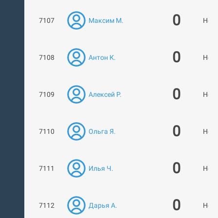
0
7107
Максим М.
Нет 
0
7108
Антон К.
Нет 
0
7109
Алексей Р.
Нет 
0
7110
Ольга Я.
Нет 
0
7111
Илья Ч.
Нет 
0
7112
Дарья А.
Нет 