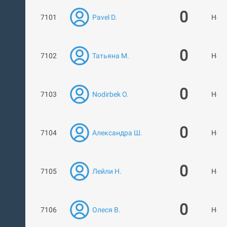
0
7101
Pavel D.
Нет 
0
7102
Татьяна М.
Нет 
0
7103
Nodirbek O.
Нет 
0
7104
Александра Ш.
Нет 
0
7105
Лейли Н.
Нет 
0
7106
Олеся В.
Нет 