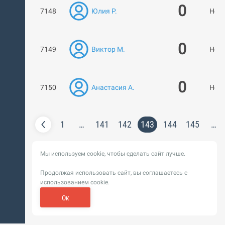
0
7148
Юлия Р.
Нет 
0
7149
Виктор М.
Нет 
0
7150
Анастасия А.
Нет 
1
…
141
142
143
144
145
…
Мы используем cookie, чтобы сделать сайт лучше.
Продолжая использовать сайт, вы соглашаетесь с
использованием cookie.
Ок