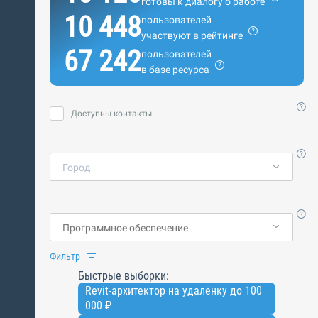
готовы к диалогу о работе
10 448
пользователей
участвуют в рейтинге
67 242
пользователей
в базе ресурса
Доступны контакты
Город
Фильтр
Быстрые выборки:
Revit-архитектор на удалёнку до 100
000 ₽