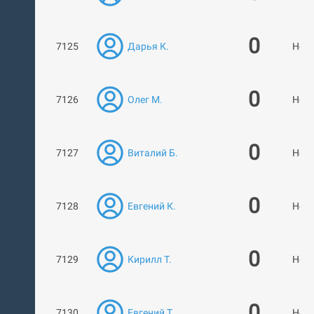
0
7125
Дарья К.
Нет 
0
7126
Олег М.
Нет 
0
7127
Виталий Б.
Нет 
0
7128
Евгений К.
Нет 
0
7129
Кирилл Т.
Нет 
0
7130
Евгений Т.
Нет 