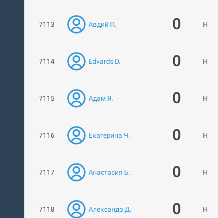
0
7113
Авдий П.
Нет 
0
7114
Edvards D.
Нет 
0
7115
Адам Я.
Нет 
0
7116
Екатерина Ч.
Нет 
0
7117
Анастасия Б.
Нет 
0
7118
Александр Д.
Нет 