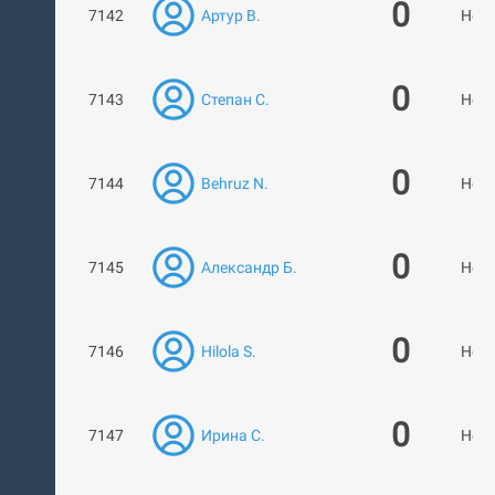
0
7142
Артур В.
Нет 
0
7143
Степан С.
Нет 
0
7144
Behruz N.
Нет 
0
7145
Александр Б.
Нет 
0
7146
Hilola S.
Нет 
0
7147
Ирина С.
Нет 