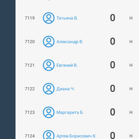
0
7119
Татьяна В.
Нет 
0
7120
Александр В.
Нет 
0
7121
Евгений В.
Нет 
0
7122
Диана Ч.
Нет 
0
7123
Маргарита Б.
Нет 
0
7124
Артем Борисович К.
Нет 