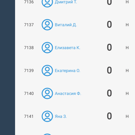
0
7136
Дмитрий Т.
Нет 
0
7137
Виталий Д.
Нет 
0
7138
Елизавета К.
Нет 
0
7139
Екатерина О.
Нет 
0
7140
Анастасия Ф.
Нет 
0
7141
Яна З.
Нет 