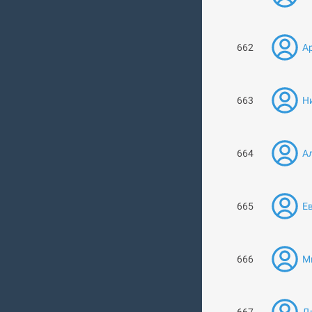
662
Ар
663
Н
664
А
665
Ев
666
Ми