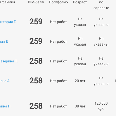
и фамлия
BIM-балл
Портфолио
Возраст
по
зарплате
Не
Не
259
ктория Г.
Нет работ
указан
указаны
Не
Не
259
лия Д.
Нет работ
указан
указаны
Не
Не
258
атерина Т.
Нет работ
указан
указаны
Не
258
ена А.
Нет работ
20 лет
указаны
120 000
258
рина П.
Нет работ
38 лет
руб.