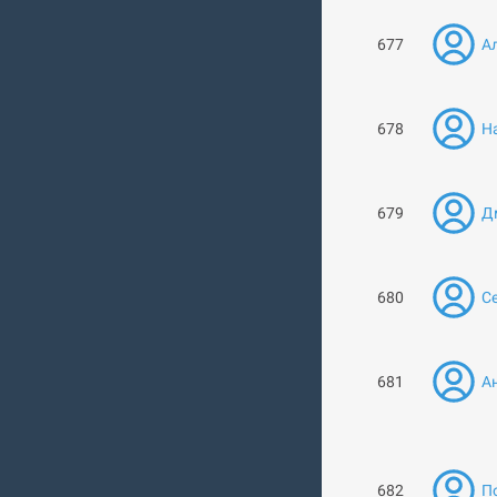
677
Ал
678
Н
679
Д
680
Се
681
А
682
П