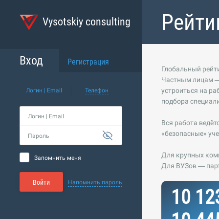
Рейти
Vysotskiy consulting
Вход
Регистрация
Глобальный рейти
Частным лицам —
устроиться на ра
Логин | Email
Телефон
подбора специали
Логин | Email
Вся работа ведёт
«безопасные» уче
Пароль
Для крупных комп
Запомнить меня
Для ВУЗов — пар
Войти
Напомнить пароль
10 12