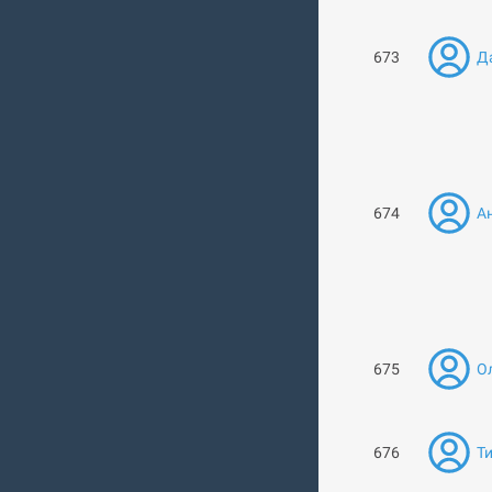
673
Д
674
Ан
675
Ол
676
Т