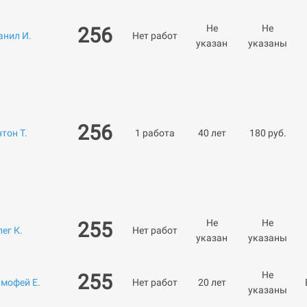
Не
Не
256
анил И.
Нет работ
указан
указаны
256
тон Т.
1 работа
40 лет
180 руб.
Не
Не
255
ег К.
Нет работ
указан
указаны
Не
255
имофей Е.
Нет работ
20 лет
указаны