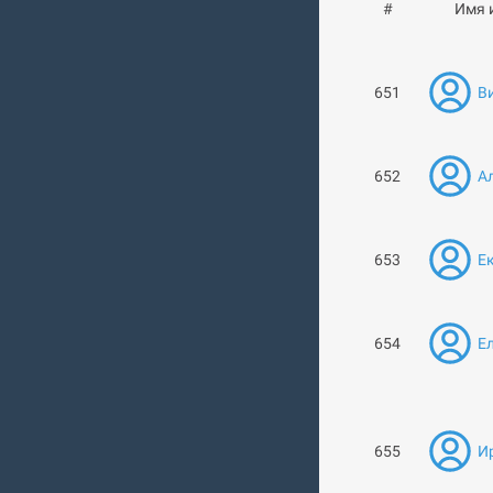
#
Имя 
651
Ви
652
А
653
Ек
654
Ел
655
И