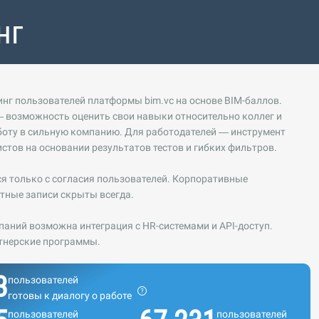
нг
нг пользователей платформы bim.vc на основе BIM-баллов.
 возможность оценить свои навыки относительно коллег и
боту в сильную компанию. Для работодателей — инструмент
стов на основании результатов тестов и гибких фильтров.
ся только с согласия пользователей. Корпоративные
тные записи скрыты всегда.
аний возможна интеграция с HR-системами и API-доступ.
тнерские программы.
3
пользователей
готовы к диалогу о работе
пользователей
пользователей