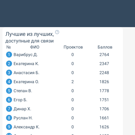
Лучшие из лучших,
доступные для связи
№
ФИО
Проектов
Баллов
1
Варибрус Д.
0
2764
2
Екатерина К.
0
2347
3
Анастасия Б.
0
2248
4
Екатерина О.
2
1826
5
Степан В.
0
1778
6
Егор Б.
0
1751
7
Динар Х.
0
1706
8
Руслан Н.
0
1661
9
Александр К.
0
1626