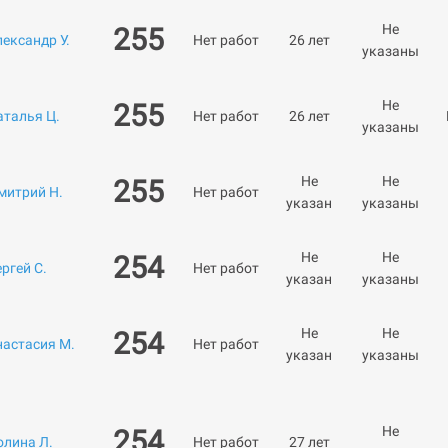
Не
255
ександр У.
Нет работ
26 лет
указаны
Не
255
аталья Ц.
Нет работ
26 лет
указаны
Не
Не
255
митрий Н.
Нет работ
указан
указаны
Не
Не
254
ргей С.
Нет работ
указан
указаны
Не
Не
254
настасия М.
Нет работ
указан
указаны
Не
254
олина Л.
Нет работ
27 лет