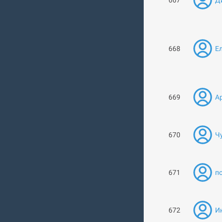
667
Д
668
Ел
669
А
670
Ч
671
п
672
И