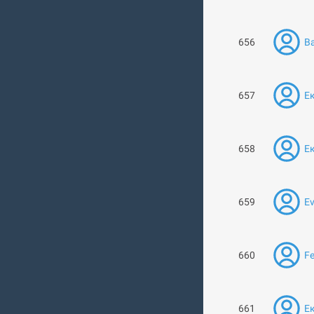
656
В
657
Е
658
Е
659
Ev
660
Fe
661
Е