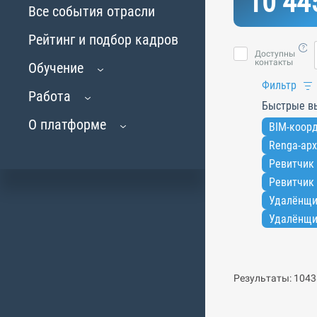
10 44
Все события отрасли
Рейтинг и подбор кадров
Доступны
контакты
Обучение
Фильтр
Работа
Быстрые в
О платформе
BIM-коорд
Renga-арх
Ревитчик 
Ревитчик 
Удалёнщи
Удалёнщи
Результаты: 1043