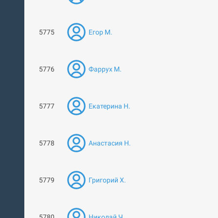
5775
Егор М.
5776
Фаррух М.
5777
Екатерина Н.
5778
Анастасия Н.
5779
Григорий Х.
5780
Николай Ч.