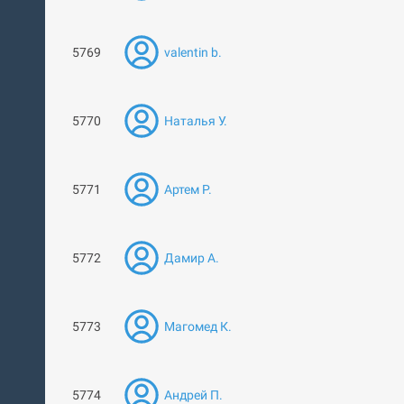
5769
valentin b.
5770
Наталья У.
5771
Артем Р.
5772
Дамир А.
5773
Магомед К.
5774
Андрей П.