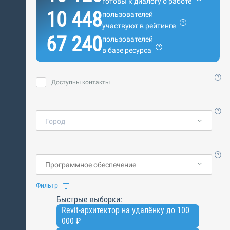
готовы к диалогу о работе
10 448
пользователей
участвуют в рейтинге
67 240
пользователей
в базе ресурса
Доступны контакты
Город
Фильтр
Быстрые выборки:
Revit-архитектор на удалёнку до 100
000 ₽