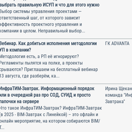
выбрать правильную ИСУП и что для этого нужно
Выбор системы управления проектами —
ответственный шаг, от которого зависит
эффективность проектного управления и
компании в целом. Неправильный выбор...
Вебинар. Как добиться исполнения методологии
ГК ADVANTA
УП в компании?
Методология есть, а РП её игнорируют?
Регламенты пылятся на полке, а проекты
срываются? Приглашаем на бесплатный вебинар
13 августа, где разберём, ка...
ИнфраТИМ-Завтрак. Информационный порядок
Ирина Щекан
или в очередной раз про СОД, СУИД и просто
команда "Ин
папочки на сервере
Завтрака"
Что такое ИнфраТИМ-Завтрак? ИнфраТИМ-Завтрак
(в 2025 - BIM-Завтрак с Линейкой) – это офлайн и
онлайн мероприятие, на котором собираются BIM/
Т...