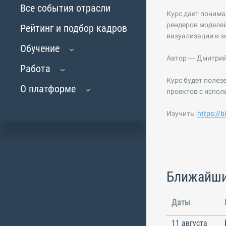
Все события отрасли
Курс дает понима
рендеров моделей
Рейтинг и подбор кадров
визуализации и з
Обучение
Автор — Дмитрий 
Работа
Курс будет поле
О платформе
проектов с испол
Изучить:
https://
Ближайши
Даты
11 августа