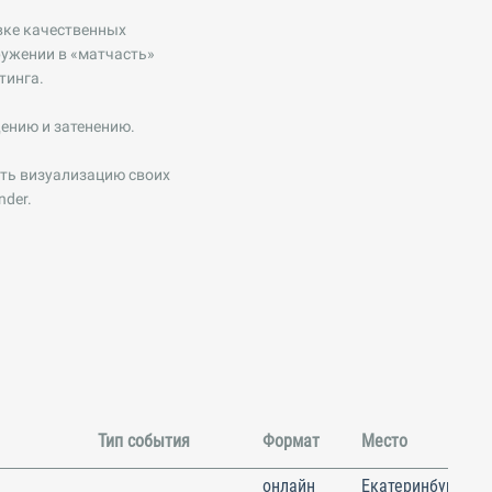
овке качественных
ружении в «матчасть»
тинга.
щению и затенению.
ть визуализацию своих
nder.
Тип события
Формат
Место
онлайн
Екатеринбург