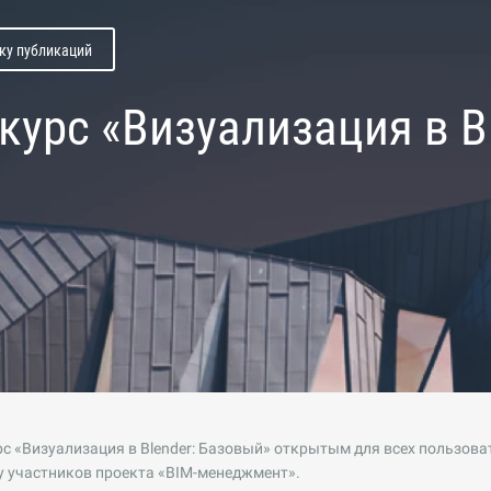
ску публикаций
курс «Визуализация в B
с «Визуализация в Blender: Базовый» открытым для всех пользоват
у участников проекта «BIM-менеджмент».