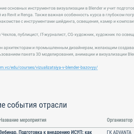
ние основных инструментов визуализации в Blender и учит подгот
 из Revit и Renga. Также важная особенность курса в глубоком пог
накомстве с инструментами шейдинга, освещения, камер и компози
Чехлов, публицист, IT-журналист, CG-художник, художник по осве
зен архитекторам и промышленным дизайнерам, желающим создава
ьзованием пакета 3D моделирования, анимации и визуализации Ble
bim.vc/edu/courses/vizualizatsiya-v-blender-bazovyy/
е события отрасли
Название мероприятия
Организатор
Вебинар. Подготовка к внедрению ИСУП: как
ГК ADVANTA