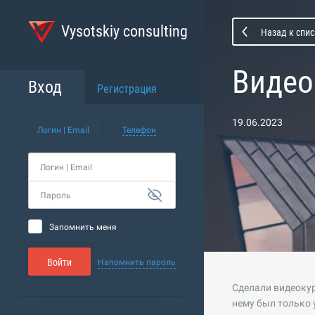
Vysotskiy consulting
Назад к спи
Видео
Вход
Регистрация
19.06.2023
Логин | Email
Телефон
Логин | Email
Пароль
Запомнить меня
Войти
Напомнить пароль
Сделали видеокур
нему был только 