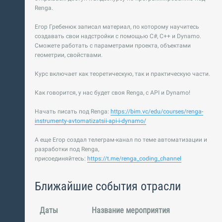
Renga.
Егор Гребенюк записал материал, по которому научитесь
создавать свои надстройки с помощью C#, C++ и Dynamo.
Сможете работать с параметрами проекта, объектами
геометрии, свойствами.
Курс включает как теоретическую, так и практическую части.
Как говорится, у нас будет своя Renga, с API и Dynamo!
Начать писать под Renga:
https://bim.vc/edu/courses/renga-
instrumenty-avtomatizatsii-api-i-dynamo/
А еще Егор создал телеграм-канал по теме автоматизации и
разработки под Renga,
присоединяйтесь:
https://t.me/renga_coding_channel
Ближайшие события отрасли
Даты
Название мероприятия