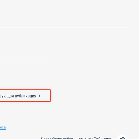
дующая публикация
неса
Сибирикс
Разработка сайта —
студия
«
»