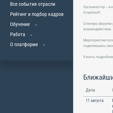
Все события отрасли
Организатор – к
Graphisoft.
Рейтинг и подбор кадров
Обучение
Спикеры форума р
взаимодействии.
Работа
Мероприятие полн
О платформе
поделившись свое
Узнать подробнее
Ближайши
Даты
11 августа