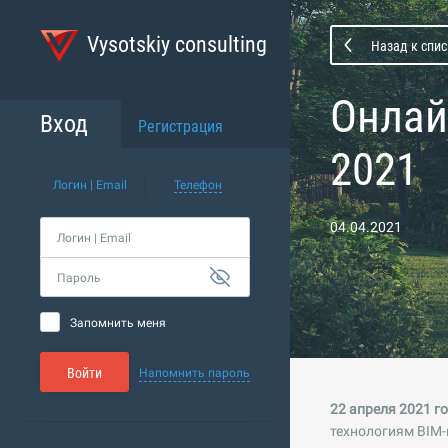
Vysotskiy consulting
Назад к спи
Онлай
Вход
Регистрация
2021
Логин | Email
Телефон
04.04.2021
Логин | Email
Пароль
Запомнить меня
Войти
Напомнить пароль
22 апреля 2021 г
технологиям BIM-